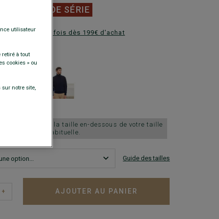
0 €
FINS DE SÉRIE
nce utilisateur
ez en plusieurs fois dès 199€ d'achat
DISPONIBLES
retiré à tout
es cookies » ou
sur notre site,
sitation, choisir la taille en-dessous de votre taille
habituelle.
Guide des tailles
AJOUTER AU PANIER
+