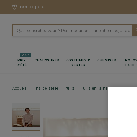
BOUTIQUES
2026
PRIX
CHAUSSURES
COSTUMES &
CHEMISES
POLOS
D'ÉTÉ
VESTES
T-SHI
Accueil
Fins de série
Pulls
Pulls en laine
Pull col 