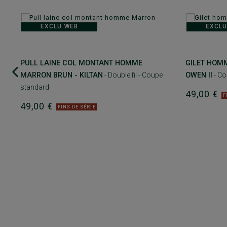
EXCLU WEB
EXCLU
PULL LAINE COL MONTANT HOMME
GILET HOMM
MARRON BRUN - KILTAN
- Double fil - Coupe
OWEN II
- Co
standard
49,00 €
F
49,00 €
FINS DE SÉRIE