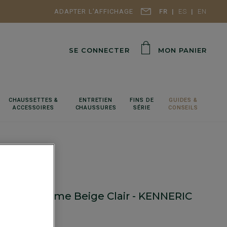
ADAPTER L'AFFICHAGE
FR
ES
EN
SE CONNECTER
MON PANIER
CHAUSSETTES &
ENTRETIEN
FINS DE
GUIDES &
ACCESSOIRES
CHAUSSURES
SÉRIE
CONSEILS
l roulé homme Beige Clair - KENNERIC
rd - Double fil