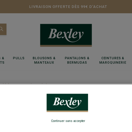
LIVRAISON OFFERTE DÈS 99€ D'ACHAT
 &
PULLS
BLOUSONS &
PANTALONS &
CEINTURES &
RTS
MANTEAUX
BERMUDAS
MAROQUINERIE
roulé homme Beige Clair - KENNERIC
Pull co
Continuer sans accepter
Coupe standa