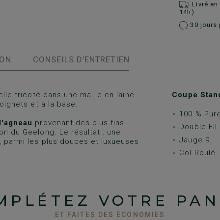
Livré e
14h)
30 jours 
ION
CONSEILS D'ENTRETIEN
lle tricoté dans une maille en laine
Coupe Stand
poignets et à la base.
100 % Pure
d'agneau
provenant des plus fins
Double Fil
on du Geelong. Le résultat : une
Jauge 9.
e, parmi les plus douces et luxueuses
Col Roulé.
MPLÉTEZ VOTRE PAN
ET FAITES DES ÉCONOMIES