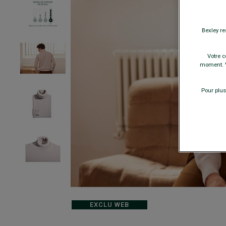
Bexley re
Votre c
moment. V
Pour plus
EXCLU WEB