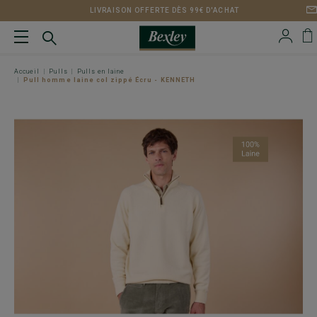
LIVRAISON OFFERTE DÈS 99€ D'ACHAT
Accueil
Pulls
Pulls en laine
Pull homme laine col zippé Écru - KENNETH