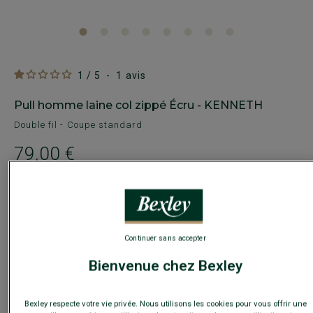
1
/
5
-
1
avis
Pull homme laine col zippé Écru - KENNETH
Double fil - Coupe standard
79,00 €
59€
Le 2e pull laine au choix
Payez en plusieurs fois dès 199€ d'achat
Continuer sans accepter
COULEURS DISPONIBLES
Bienvenue chez Bexley
Bexley respecte votre vie privée. Nous utilisons les cookies pour vous offrir une