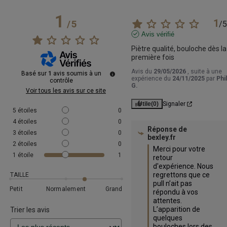
1
1
/
5
/
5
Avis vérifié
Piètre qualité, bouloche dès la 
première fois
Avis du
29/05/2026
, suite à une
Basé sur
1
avis soumis à un
expérience du
24/11/2025
par
Phil
contrôle
G.
Voir tous les avis sur ce site
Utile
(0)
Signaler
5
étoiles
0
4
étoiles
0
Réponse de
3
étoiles
0
bexley.fr
2
étoiles
0
Merci pour votre 
1
étoile
1
retour 
d'expérience. Nous 
regrettons que ce 
TAILLE
pull n’ait pas 
Petit
Normalement
Grand
répondu à vos 
attentes. 
L’apparition de 
Trier les avis
quelques 
bouloches lors des 