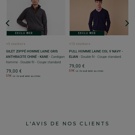
+
P
-
EXCLU WEB
EXCLU WEB
7
5
+3 couleurs
+15 couleurs
GILET ZIPPÉ HOMME LAINE GRIS
PULL HOMME LAINE COL V NAVY -
ANTHRACITE CHINÉ - KANE
- Cardigan
ELIAN
- Double fil - Coupe standard
homme - Double fil - Coupe standard
79,00 €
79,00 €
59€
Le 2e pull laine au choix
59€
Le 2e pull laine au choix
L'AVIS DE NOS CLIENTS