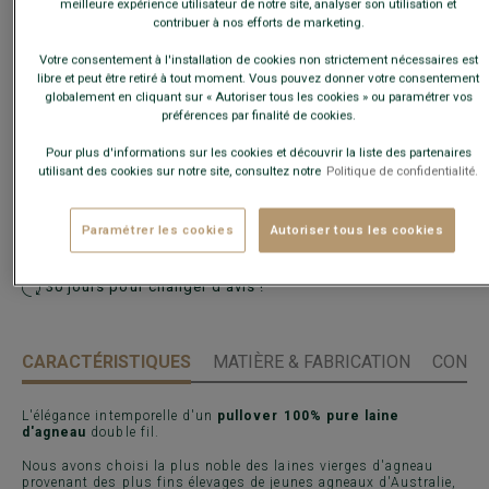
meilleure expérience utilisateur de notre site, analyser son utilisation et
contribuer à nos efforts de marketing.
Votre consentement à l'installation de cookies non strictement nécessaires est
Guide des tailles
libre et peut être retiré à tout moment. Vous pouvez donner votre consentement
globalement en cliquant sur « Autoriser tous les cookies » ou paramétrer vos
préférences par finalité de cookies.
AJOUTER AU PANIER
−
+
Pour plus d'informations sur les cookies et découvrir la liste des partenaires
utilisant des cookies sur notre site, consultez notre
Politique de confidentialité.
Voir la disponibilité en magasin
Paramétrer les cookies
Autoriser tous les cookies
Livré en 24h ouvrées avec Chronopost Express
(commandez avant 14h)
30 jours pour changer d'avis !
CARACTÉRISTIQUES
MATIÈRE & FABRICATION
CONSE
L'élégance intemporelle d'un
pullover 100% pure laine
d'agneau
double fil.
Nous avons choisi la plus noble des laines vierges d'agneau
provenant des plus fins élevages de jeunes agneaux d'Australie,