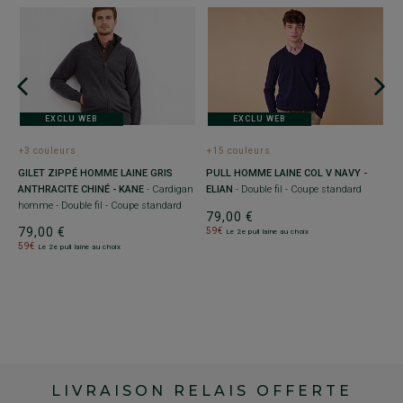
EXCLU WEB
EXCLU WEB
+3 couleurs
+15 couleurs
+
GILET ZIPPÉ HOMME LAINE GRIS
PULL HOMME LAINE COL V NAVY -
P
ANTHRACITE CHINÉ - KANE
- Cardigan
ELIAN
- Double fil - Coupe standard
F
homme - Double fil - Coupe standard
s
79,00 €
79,00 €
7
59€
Le 2e pull laine au choix
59€
5
Le 2e pull laine au choix
LIVRAISON RELAIS OFFERTE