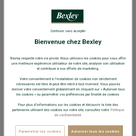
EXCLU WEB
Continuer sans accepter
Bienvenue chez Bexley
Pull homme laine col zippé Beige Chiné -
KENNETH
Bexley respecte votre vie privée. Nous utilisons les cookies pour vous offrir
Double fil - Coupe standard
une meilleure expérience utilisateur de notre site, analyser son utilisation
et contribuer à nos efforts de marketing.
79,00 €
Votre consentement à l'installation de cookies non strictement
nécessaires est libre et peut être retiré à tout moment. Vous pouvez
59€
Le 2e pull laine au choix
donner votre consentement globalement en cliquant sur « Autoriser tous
les cookies » ou paramétrer vos préférences par finalité de cookies.
Payez en plusieurs fois dès 199€ d'achat
Pour plus d'informations sur les cookies et découvrir la liste des
partenaires utilisant des cookies sur notre site, consultez notre
Politique
de confidentialité.
COULEURS DISPONIBLES
Paramétrer les cookies
Autoriser tous les cookies