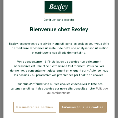
EXCLU WEB
Continuer sans accepter
Bienvenue chez Bexley
Pull homme laine col zippé Vert - KENNETH
Bexley respecte votre vie privée. Nous utilisons les cookies pour vous offrir
Double fil - Coupe standard
une meilleure expérience utilisateur de notre site, analyser son utilisation
et contribuer à nos efforts de marketing.
79,00 €
Votre consentement à l'installation de cookies non strictement
nécessaires est libre et peut être retiré à tout moment. Vous pouvez
59€
donner votre consentement globalement en cliquant sur « Autoriser tous
Le 2e pull laine au choix
les cookies » ou paramétrer vos préférences par finalité de cookies.
Pour plus d'informations sur les cookies et découvrir la liste des
Payez en plusieurs fois dès 199€ d'achat
partenaires utilisant des cookies sur notre site, consultez notre
Politique
de confidentialité.
COULEURS DISPONIBLES
Paramétrer les cookies
Autoriser tous les cookies