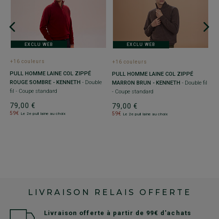
U
EXCLU WEB
EXCLU WEB
+16 couleurs
+16 couleurs
+
PULL HOMME LAINE COL ZIPPÉ
PULL HOMME LAINE COL ZIPPÉ
P
ROUGE SOMBRE - KENNETH
- Double
MARRON BRUN - KENNETH
- Double fil
-
fil - Coupe standard
- Coupe standard
7
79,00 €
79,00 €
5
59€
59€
Le 2e pull laine au choix
Le 2e pull laine au choix
LIVRAISON RELAIS OFFERTE
Livraison offerte à partir de 99€ d'achats