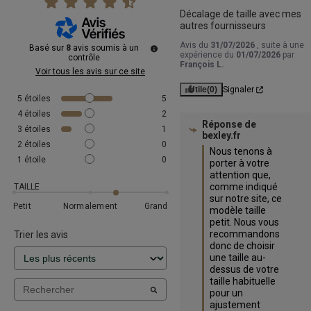
Décalage de taille avec mes 
autres fournisseurs
Avis du
31/07/2026
, suite à une
Basé sur
8
avis soumis à un
expérience du
01/07/2026
par
contrôle
François L.
Voir tous les avis sur ce site
Utile
(0)
Signaler
5
étoiles
5
4
étoiles
2
Réponse de
3
étoiles
1
bexley.fr
2
étoiles
0
Nous tenons à 
1
étoile
0
porter à votre 
attention que, 
comme indiqué 
TAILLE
sur notre site, ce 
Petit
Normalement
Grand
modèle taille 
petit. Nous vous 
recommandons 
Trier les avis
donc de choisir 
une taille au-
dessus de votre 
taille habituelle 
pour un 
ajustement 