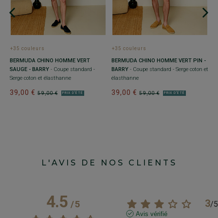
+35 couleurs
+35 couleurs
+
BERMUDA CHINO HOMME VERT
BERMUDA CHINO HOMME VERT PIN -
B
SAUGE - BARRY
- Coupe standard -
BARRY
- Coupe standard - Serge coton et
st
Serge coton et élasthanne
élasthanne
3
39,00 €
39,00 €
59,00 €
59,00 €
PRIX D'ÉTÉ
PRIX D'ÉTÉ
L'AVIS DE NOS CLIENTS
4.5
3
/
5
/
5
Avis vérifié