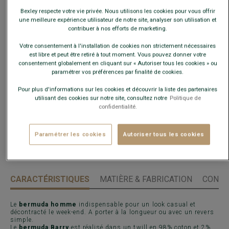
taille habituelle.
Bexley respecte votre vie privée. Nous utilisons les cookies pour vous offrir
une meilleure expérience utilisateur de notre site, analyser son utilisation et
Guide des tailles
contribuer à nos efforts de marketing.
Votre consentement à l'installation de cookies non strictement nécessaires
Quelle est ma taille ?
est libre et peut être retiré à tout moment. Vous pouvez donner votre
consentement globalement en cliquant sur « Autoriser tous les cookies » ou
paramétrer vos préférences par finalité de cookies.
AJOUTER AU PANIER
−
+
Pour plus d'informations sur les cookies et découvrir la liste des partenaires
utilisant des cookies sur notre site, consultez notre
Politique de
confidentialité.
Voir la disponibilité en magasin
Livré en 24h ouvrées avec Chronopost Express
(commandez avant 14h)
Paramétrer les cookies
Autoriser tous les cookies
30 jours pour changer d'avis !
CARACTÉRISTIQUES
MATIÈRE & FABRICATION
CONSE
Le
bermuda homme
indispensable pour un look casual et
décontracté le week-end. A porter à la longueur ou avec un revers
simple.
Le
bermuda Barry
est réalisé dans un twill en 98% coton et 2%