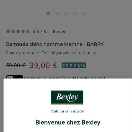
4.5
/
5
-
8
avis
Bermuda chino homme Menthe - BARRY
Coupe standard - Twill léger coton élasthanne
39,00 €
59,00 €
PRIX D'ÉTÉ
Payez en plusieurs fois dès 199€ d'achat
COULEURS DISPONIBLES
Continuer sans accepter
Bienvenue chez Bexley
Ce modèle taille petit, choisir la taille au-dessus de votre