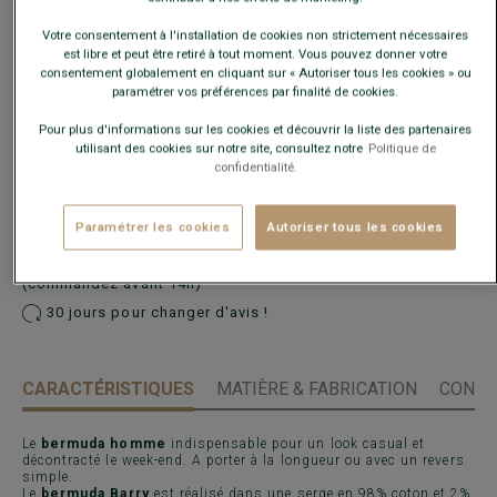
taille habituelle.
Votre consentement à l'installation de cookies non strictement nécessaires
est libre et peut être retiré à tout moment. Vous pouvez donner votre
Guide des tailles
consentement globalement en cliquant sur « Autoriser tous les cookies » ou
paramétrer vos préférences par finalité de cookies.
Quelle est ma taille ?
Pour plus d'informations sur les cookies et découvrir la liste des partenaires
utilisant des cookies sur notre site, consultez notre
Politique de
confidentialité.
AJOUTER AU PANIER
−
+
Paramétrer les cookies
Autoriser tous les cookies
Voir la disponibilité en magasin
Livré en 24h ouvrées avec Chronopost Express
(commandez avant 14h)
30 jours pour changer d'avis !
CARACTÉRISTIQUES
MATIÈRE & FABRICATION
CONSE
Le
bermuda homme
indispensable pour un look casual et
décontracté le week-end. A porter à la longueur ou avec un revers
simple.
Le
bermuda Barry
est réalisé dans une serge en 98% coton et 2%