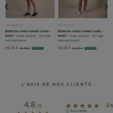
S
-
B
Co
él
3
+35 couleurs
+35 couleurs
BERMUDA CHINO HOMME CORAIL -
BERMUDA CHINO HOMME CAMEL -
BARRY
- Coupe standard - Twill léger
BARRY
- Coupe standard - Twill léger
coton élasthanne
coton élasthanne
39,00 €
39,00 €
59,00 €
59,00 €
PRIX D'ÉTÉ
PRIX D'ÉTÉ
L'AVIS DE NOS CLIENTS
4.8
5
/
5
/
5
Avis vérifié