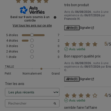
très bon produit
Avis du
06/08/2026
, suite à une
expérience du
06/07/2026
par
Basé sur
9
avis soumis à un
Francois H.
contrôle
Voir tous les avis sur ce site
Utile
(0)
Signaler
5
étoiles
7
4
étoiles
2
5
/
5
3
étoiles
0
Avis vérifié
2
étoiles
0
Bon rapport qualité prix
1
étoile
0
Avis du
06/08/2026
, suite à une
TAILLE
expérience du
08/07/2026
par
Eri
C.
Petit
Normalement
Grand
Utile
(0)
Signaler
Trier les avis
4
/
5
Avis vérifié
semble faire l'affaire