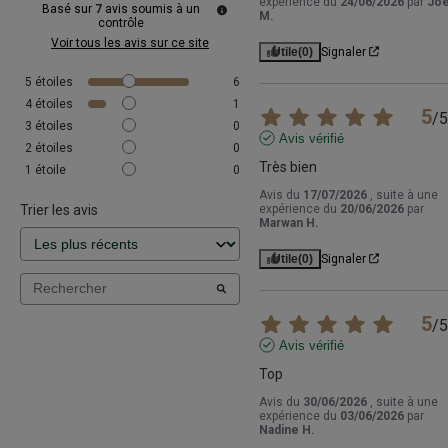
expérience du
24/06/2026
par
Joe
Basé sur
7
avis soumis à un
M.
contrôle
Voir tous les avis sur ce site
Utile
(0)
Signaler
5
étoiles
6
4
étoiles
1
5
/
5
3
étoiles
0
Avis vérifié
2
étoiles
0
Très bien
1
étoile
0
Avis du
17/07/2026
, suite à une
Trier les avis
expérience du
20/06/2026
par
Marwan H.
Utile
(0)
Signaler
5
/
5
Avis vérifié
Top
Avis du
30/06/2026
, suite à une
expérience du
03/06/2026
par
Nadine H.