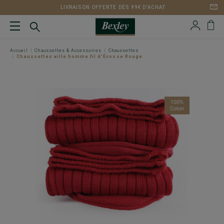
LIVRAISON OFFERTE DÈS 99€ D'ACHAT
Accueil
Chaussettes & Accessoires
Chaussettes
Chaussettes ville homme fil d’Écosse Rouge