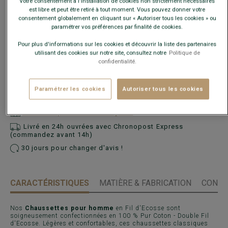
Votre consentement à l'installation de cookies non strictement nécessaires
est libre et peut être retiré à tout moment. Vous pouvez donner votre
consentement globalement en cliquant sur « Autoriser tous les cookies » ou
paramétrer vos préférences par finalité de cookies.
Pour plus d'informations sur les cookies et découvrir la liste des partenaires
utilisant des cookies sur notre site, consultez notre
Politique de
confidentialité.
AJOUTER AU PANIER
−
+
Paramétrer les cookies
Autoriser tous les cookies
Voir la disponibilité en magasin
Livré en 24h ouvrées avec Chronopost Express
(commandez avant 14h)
30 jours pour changer d'avis !
CARACTÉRISTIQUES
MATIÈRE & FABRICATION
CONSE
Nos
Chaussettes pour homme
en Fil d'Ecosse sont
soigneusement confectionnées en 100 % Pur Coton - Double Fil
d'Ecosse. Légères et confortables, ces chaussettes classiques