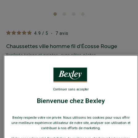
4.9
/
5
-
7
avis
Chaussettes ville homme fil d’Écosse Rouge
Renforts talons et pointes, avec côtes plates
8,00 €
25€
4 paires au choix
Continuer sans accepter
35€
7 paires au choix
Bienvenue chez Bexley
Payez en plusieurs fois dès 199€ d'achat
Bexley respecte votre vie privée. Nous utilisons les cookies pour vous offrir
COULEURS DISPONIBLES
une meilleure expérience utilisateur de notre site, analyser son utilisation et
contribuer à nos efforts de marketing.