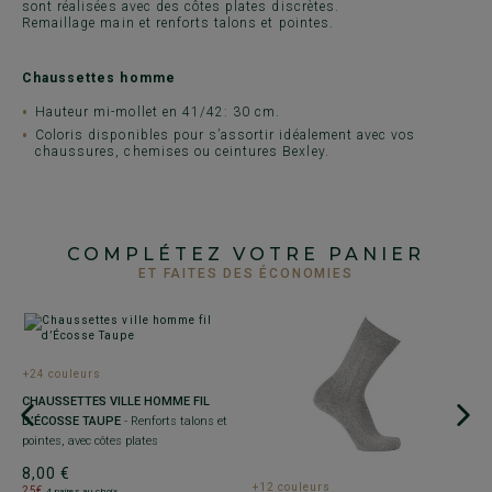
sont réalisées avec des côtes plates discrètes.
Remaillage main et renforts talons et pointes.
Chaussettes homme
Hauteur mi-mollet en 41/42: 30 cm.
Coloris disponibles pour s’assortir idéalement avec vos
chaussures, chemises ou ceintures Bexley.
COMPLÉTEZ VOTRE PANIER
ET FAITES DES ÉCONOMIES
+
+24 couleurs
S
CHAUSSETTES VILLE HOMME FIL
Re
D’ÉCOSSE TAUPE
- Renforts talons et
m
pointes, avec côtes plates
8
8,00 €
2
+12 couleurs
25€
3
4 paires au choix