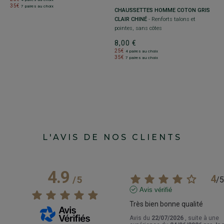
35€
7 paires au choix
CHAUSSETTES HOMME COTON GRIS
CLAIR CHINÉ
- Renforts talons et
pointes, sans côtes
8,00 €
25€
4 paires au choix
35€
7 paires au choix
L'AVIS DE NOS CLIENTS
4.9
4
/
5
/
5
Avis vérifié
Très bien bonne qualité
Avis du
22/07/2026
, suite à une