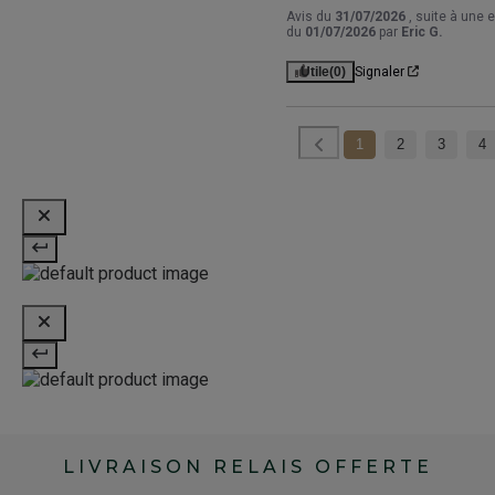
Avis du
31/07/2026
, suite à une 
du
01/07/2026
par
Eric G.
Utile
(0)
Signaler
1
2
3
4
LIVRAISON RELAIS OFFERTE