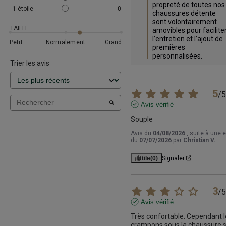
propreté de toutes nos 
1
étoile
0
chaussures détente 
sont volontairement 
TAILLE
amovibles pour faciliter
l’entretien et l’ajout de 
Petit
Normalement
Grand
premières 
personnalisées.
Trier les avis
5
/
5
Avis vérifié
Souple
Avis du
04/08/2026
, suite à une 
du
07/07/2026
par
Christian V.
Utile
(0)
Signaler
3
/
5
Avis vérifié
Très confortable. Cependant l
crampons sous la chaussure so