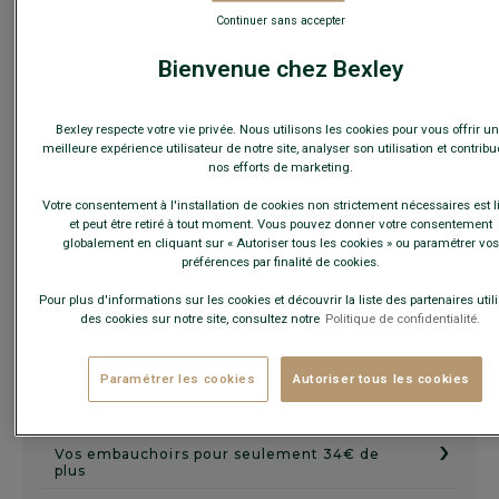
votre pointure habituelle.
Continuer sans accepter
Guide des tailles
Bienvenue chez Bexley
Bexley respecte votre vie privée. Nous utilisons les cookies pour vous offrir u
AJOUTER AU PANIER
−
+
meilleure expérience utilisateur de notre site, analyser son utilisation et contribu
nos efforts de marketing.
Voir la disponibilité en magasin
Votre consentement à l'installation de cookies non strictement nécessaires est l
et peut être retiré à tout moment. Vous pouvez donner votre consentement
Livré en 24h ouvrées avec Chronopost Express
globalement en cliquant sur « Autoriser tous les cookies » ou paramétrer vos
(commandez avant 14h)
préférences par finalité de cookies.
30 jours pour changer d'avis !
Pour plus d'informations sur les cookies et découvrir la liste des partenaires util
des cookies sur notre site, consultez notre
Politique de confidentialité.
+
Paramétrer les cookies
Autoriser tous les cookies
PROLONGEZ LA DURÉE DE VIE
›
Vos embauchoirs pour seulement 34€ de
plus