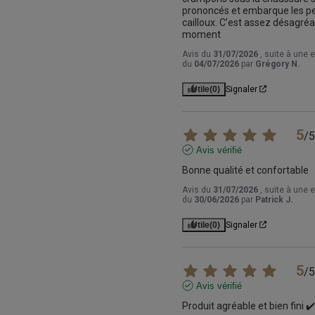
prononcés et embarque les pet
cailloux. C’est assez désagréa
moment
Avis du
31/07/2026
, suite à une 
du
04/07/2026
par
Grégory N.
Utile
(0)
Signaler
5
/
5
Avis vérifié
Bonne qualité et confortable
Avis du
31/07/2026
, suite à une 
du
30/06/2026
par
Patrick J.
Utile
(0)
Signaler
5
/
5
Avis vérifié
Produit agréable et bien fini ✔️