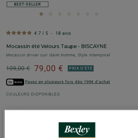
BEST-SELLER
4.7
/
5
-
18
avis
Mocassin été Velours Taupe - BISCAYNE
Mocassin driver cuir daim homme, Style intemporel
79,00 €
109,00 €
PRIX D'ÉTÉ
Payez en plusieurs fois dès 199€ d'achat
COULEURS DISPONIBLES
Ce modèle chausse petit, choisir la pointure au-dessus de