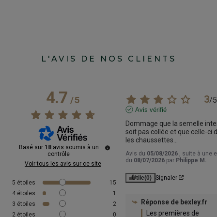
L'AVIS DE NOS CLIENTS
4.7
3
/
5
/
5
Avis vérifié
Dommage que la semelle inter
soit pas collée et que celle-ci 
les chaussettes…
Basé sur
18
avis soumis à un
Avis du
05/08/2026
, suite à une 
contrôle
du
08/07/2026
par
Philippe M.
Voir tous les avis sur ce site
Utile
(0)
Signaler
5
étoiles
15
4
étoiles
1
Réponse de
bexley.fr
3
étoiles
2
Les premières de 
2
étoiles
0