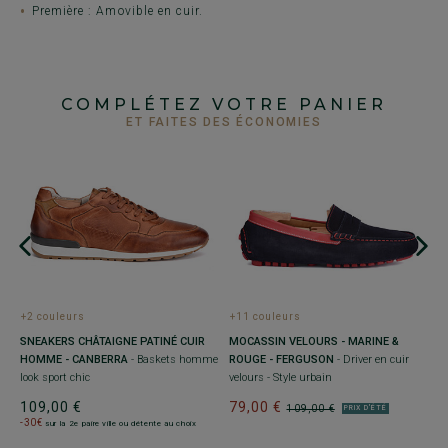
Première : Amovible en cuir.
COMPLÉTEZ VOTRE PANIER
ET FAITES DES ÉCONOMIES
+2 couleurs
+11 couleurs
+
SNEAKERS CHÂTAIGNE PATINÉ CUIR
MOCASSIN VELOURS - MARINE &
S
HOMME - CANBERRA
- Baskets homme
ROUGE - FERGUSON
- Driver en cuir
T
look sport chic
velours - Style urbain
h
109,00 €
79,00 €
7
109,00 €
PRIX D'ÉTÉ
-30€
sur la 2e paire ville ou détente au choix