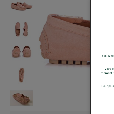
Bexley re
Votre c
moment. V
Pour plus