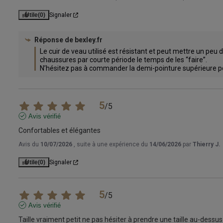
Utile
(0)
Signaler
Réponse de
bexley.fr
Le cuir de veau utilisé est résistant et peut mettre un peu 
chaussures par courte période le temps de les “faire”.

N’hésitez pas à commander la demi-pointure supérieure p
5
/
5
Avis vérifié
Confortables et élégantes
Avis du
10/07/2026
, suite à une expérience du
14/06/2026
par
Thierry J.
Utile
(0)
Signaler
5
/
5
Avis vérifié
Taille vraiment petit ne pas hésiter à prendre une taille au-dessus 