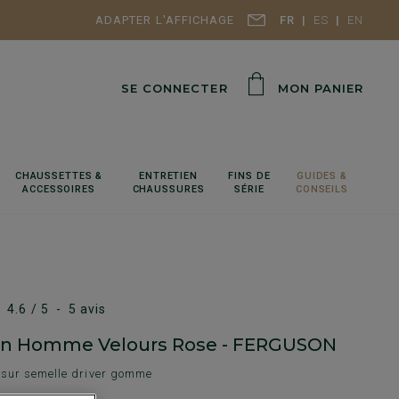
ADAPTER L'AFFICHAGE
FR
ES
EN
SE CONNECTER
MON PANIER
CHAUSSETTES &
ENTRETIEN
FINS DE
GUIDES &
ACCESSOIRES
CHAUSSURES
SÉRIE
CONSEILS
4.6
/
5
-
5
avis
in Homme Velours Rose - FERGUSON
 sur semelle driver gomme