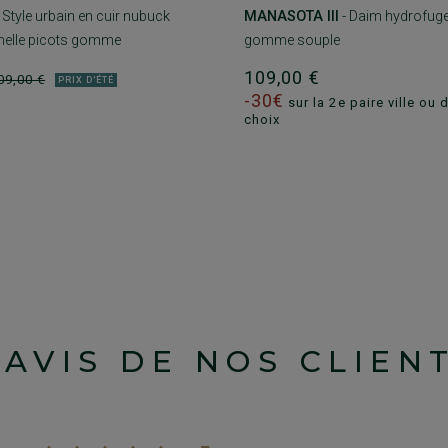
MANASOTA III
- Daim hydrofuge
 Style urbain en cuir nubuck
gomme souple
melle picots gomme
109,00 €
09,00 €
PRIX D'ÉTÉ
-30€
sur la 2e paire ville ou 
choix
'AVIS DE NOS CLIEN