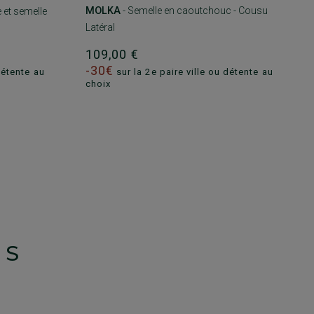
MOLKA
- Semelle en caoutchouc - Cousu
 et semelle
Latéral
109,00 €
-30€
sur la 2e paire ville ou détente au
détente au
choix
TS