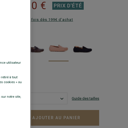
79,00 €
 €
PRIX D'ÉTÉ
ez en plusieurs fois dès 199€ d'achat
DISPONIBLES
nce utilisateur
retiré à tout
es cookies » ou
sur notre site,
Guide des tailles
AJOUTER AU PANIER
+