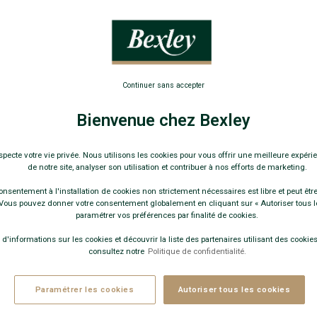
109,00
Pay
COULEURS 
Continuer sans accepter
Bienvenue chez Bexley
+
specte votre vie privée. Nous utilisons les cookies pour vous offrir une meilleure expérie
de notre site, analyser son utilisation et contribuer à nos efforts de marketing.
onsentement à l'installation de cookies non strictement nécessaires est libre et peut être 
ous pouvez donner votre consentement globalement en cliquant sur « Autoriser tous l
paramétrer vos préférences par finalité de cookies.
 d'informations sur les cookies et découvrir la liste des partenaires utilisant des cookies 
consultez notre
Politique de confidentialité.
Paramétrer les cookies
Autoriser tous les cookies
−