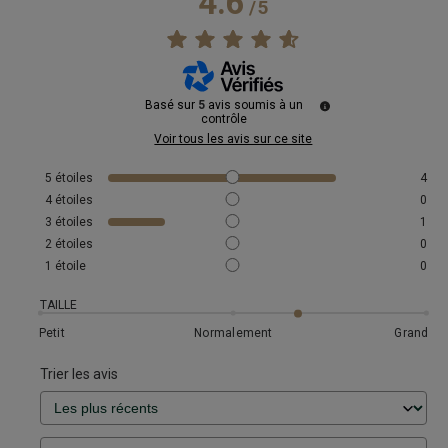
4.6
/
5
Basé sur
5
avis soumis à un
contrôle
Voir tous les avis sur ce site
5
étoiles
4
4
étoiles
0
3
étoiles
1
2
étoiles
0
1
étoile
0
TAILLE
Petit
Normalement
Grand
Trier les avis