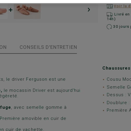
›
Voir la 
+
Livré e
14h)
30 jours 
ION
CONSEILS D'ENTRETIEN
Chaussures 
, le driver Ferguson est une
Cousu Moc
Semelle G
,
le mocassin Driver est aujourd'hui
Dessus : V
légèreté.
Doublure :
ofuge
, avec semelle gomme à
Première A
 Première amovible en cuir de
n cuir de vachette.