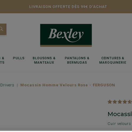
LIVRAISON OFFERTE DÈS 99€ D'ACHAT
 &
PULLS
BLOUSONS &
PANTALONS &
CEINTURES &
RTS
MANTEAUX
BERMUDAS
MAROQUINERIE
Drivers
Mocassin Homme Velours Rose - FERGUSON
Mocass
Cuir velours