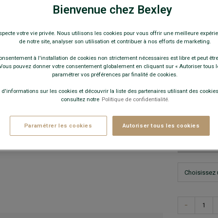
Chaussure vi
Bienvenue chez Bexley
99,0
specte votre vie privée. Nous utilisons les cookies pour vous offrir une meilleure expérie
de notre site, analyser son utilisation et contribuer à nos efforts de marketing.
Pay
onsentement à l'installation de cookies non strictement nécessaires est libre et peut être 
COULEURS 
ous pouvez donner votre consentement globalement en cliquant sur « Autoriser tous l
paramétrer vos préférences par finalité de cookies.
 d'informations sur les cookies et découvrir la liste des partenaires utilisant des cookies 
consultez notre
Politique de confidentialité.
Paramétrer les cookies
Autoriser tous les cookies
Ce modèle 
−