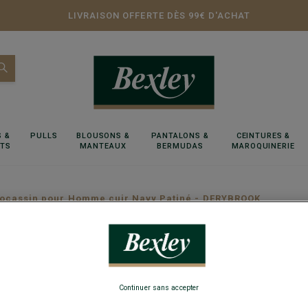
LIVRAISON OFFERTE DÈS 99€ D'ACHAT
 &
PULLS
BLOUSONS &
PANTALONS &
CEINTURES &
RTS
MANTEAUX
BERMUDAS
MAROQUINERIE
ocassin pour Homme cuir Navy Patiné - DERYBROOK
Mocassi
DERYB
Continuer sans accepter