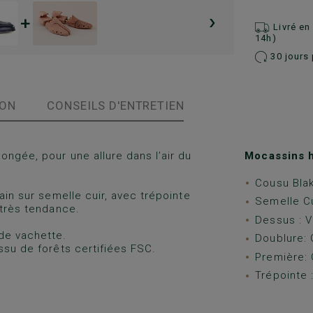
›
+
Livré e
14h)
30 jours 
ION
CONSEILS D'ENTRETIEN
ongée, pour une allure dans l’air du
Mocassins 
Cousu Blak
ain sur semelle cuir, avec trépointe
Semelle Cu
 très tendance.
Dessus : Ve
de vachette.
Doublure: 
ssu de forêts certifiées FSC.
Première: 
Trépointe :