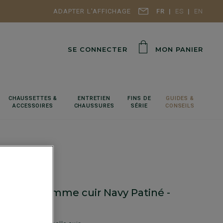
ADAPTER L'AFFICHAGE
FR
ES
EN
SE CONNECTER
MON PANIER
CHAUSSETTES &
ENTRETIEN
FINS DE
GUIDES &
ACCESSOIRES
CHAUSSURES
SÉRIE
CONSEILS
n pour Homme cuir Navy Patiné -
ROOK