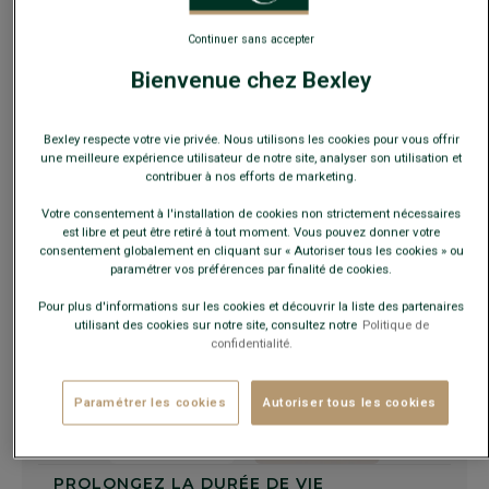
Continuer sans accepter
Ce modèle chausse petit, choisir la pointure au-dessus de
votre pointure habituelle.
Bienvenue chez Bexley
Guide des tailles
Bexley respecte votre vie privée. Nous utilisons les cookies pour vous offrir
une meilleure expérience utilisateur de notre site, analyser son utilisation et
contribuer à nos efforts de marketing.
AJOUTER AU PANIER
−
+
Votre consentement à l'installation de cookies non strictement nécessaires
est libre et peut être retiré à tout moment. Vous pouvez donner votre
consentement globalement en cliquant sur « Autoriser tous les cookies » ou
Voir la disponibilité en magasin
paramétrer vos préférences par finalité de cookies.
Livré en 24h ouvrées avec Chronopost Express
(commandez avant 14h)
Pour plus d'informations sur les cookies et découvrir la liste des partenaires
utilisant des cookies sur notre site, consultez notre
Politique de
30 jours pour changer d'avis !
confidentialité.
Paramétrer les cookies
Autoriser tous les cookies
+
PROLONGEZ LA DURÉE DE VIE