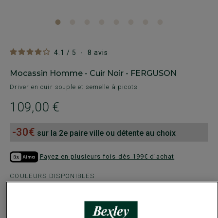
4.1
/
5
-
8
avis
Mocassin Homme - Cuir Noir - FERGUSON
Driver en cuir souple et semelle à picots
109,00 €
-30€
sur la 2e paire ville ou détente au choix
Payez en plusieurs fois dès 199€ d'achat
COULEURS DISPONIBLES