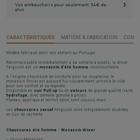
›
Vos embauchoirs pour seulement 34€ de
plus
CARACTÉRISTIQUES
MATIÈRE & FABRICATION
CONSE
Modèle fabriqué dans nos ateliers au Portugal.
Reconnaissable immédiatement à sa semelle à picots, le driver
Ferguson est un
mocassin d'été homme
incontournable.
A l'origine chaussure de conduite pour sa souplesse, le
mocassin Driver est aujourd'hui couramment utilisé à la ville
pour son confort et sa légèreté.
Disponible en
cuir Pull up
ou en
velours
de grande qualité traité
hydrofuge
, avec semelle gomme à picots.
Plateau, applique et renfort talon sont cousus main.
Les
chaussures casual
Ferguson sont intégralement doublées
en cuir de vachette.
Chaussures été homme - Mocassin driver
Cousu Mocassin.