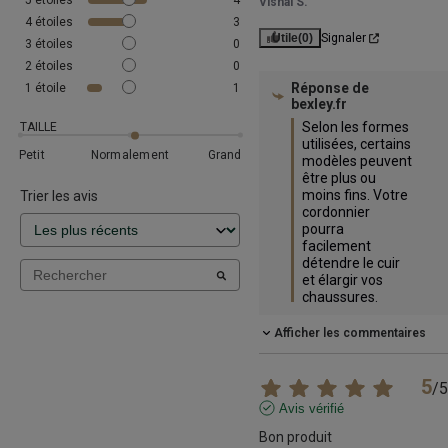
5
étoiles
4
Vishal S.
4
étoiles
3
Utile
(0)
Signaler
3
étoiles
0
2
étoiles
0
Réponse de
1
étoile
1
bexley.fr
Selon les formes 
TAILLE
utilisées, certains 
Petit
Normalement
Grand
modèles peuvent 
être plus ou 
moins fins. Votre 
Trier les avis
cordonnier 
pourra 
facilement 
détendre le cuir 
et élargir vos 
chaussures.
Afficher les commentaires
5
/
5
Avis vérifié
Bon produit