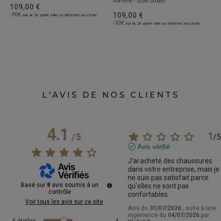
homme - Style urbain
es
109,00 €
g
109,00 €
-30€
sur la 2e paire ville ou détente au choix
-30€
7
sur la 2e paire ville ou détente au choix
L'AVIS DE NOS CLIENTS
4.1
1
/
5
/
5
Avis vérifié
J'ai acheté des chaussures 
dans votre entreprise, mais je 
ne suis pas satisfait parce 
Basé sur
8
avis soumis à un
qu'elles ne sont pas 
contrôle
confortables.
Voir tous les avis sur ce site
Avis du
31/07/2026
, suite à une
expérience du
04/07/2026
par