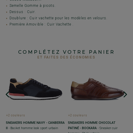
Semelle Gomme à picots.
Dessus : Cuir.
Doublure : Cuir vachette pour les modèles en velours.
Première Amovible : Cuir Vachette .
COMPLÉTEZ VOTRE PANIER
ET FAITES DES ÉCONOMIES
E
+2 couleurs
+2 couleurs
+
SNEAKERS HOMME NAVY - CANBERRA
SNEAKERS HOMME CHOCOLAT
M
II
- Basket homme look sport urbain
PATINÉ - BOCKARA
- Sneaker cuir
B