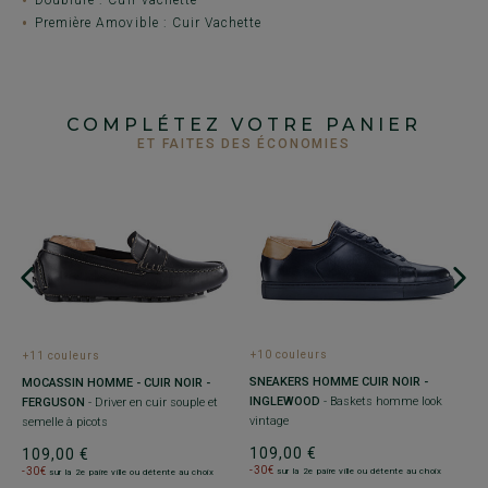
Première Amovible : Cuir Vachette
COMPLÉTEZ VOTRE PANIER
ET FAITES DES ÉCONOMIES
+10 couleurs
+11 couleurs
+
 -
SNEAKERS HOMME CUIR NOIR -
MOCASSIN HOMME - CUIR NOIR -
M
INGLEWOOD
- Baskets homme look
FERGUSON
- Driver en cuir souple et
C
vintage
semelle à picots
é
109,00 €
109,00 €
7
-30€
-30€
sur la 2e paire ville ou détente au choix
sur la 2e paire ville ou détente au choix