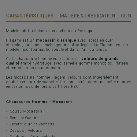
CARACTÉRISTIQUES
MATIÈRE & FABRICATION
CONSE
Modèle fabriqué dans nos ateliers au Portugal.
Flagami est un
mocassin classique
avec lacets en cuir
chocolat, sur une semelle gomme ultra légère. La Flagami est un
modèle incontournable, souple et dans l'air du temps.
Cette chaussure homme est réalisée en
velours de grande
qualité
traité hydrofuge, avec semelle gomme monobloc. Plateau
et renfort talon cousus main.
Les mocassins homme Flagami velours sont intégralement
doublés en cuir de vachette. Ils sont livrés dans une boîte montée
en carton issu de forêts certifiées FSC
Chaussures Homme - Mocassin
Cousu Mocassin
Semelle Gomme
Lacets: cuir de vachette
Dessus : Velours
Doublure : Cuir vachette