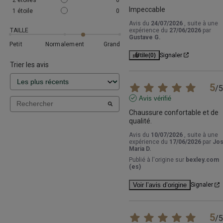
Impeccable
1
étoile
0
Avis du
24/07/2026
, suite à une
TAILLE
expérience du
27/06/2026
par
Gustave G.
Petit
Normalement
Grand
Utile
(0)
Signaler
Trier les avis
5
/
5
Avis vérifié
Chaussure confortable et de 
qualité.
Avis du
10/07/2026
, suite à une
expérience du
17/06/2026
par
Jo
Maria D.
Publié à l'origine sur
bexley.com
(es)
Voir l’avis d’origine
Signaler
5
/
5