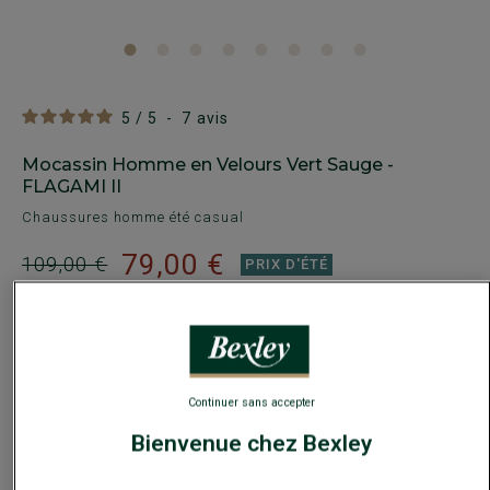
5
/
5
-
7
avis
Mocassin Homme en Velours Vert Sauge -
FLAGAMI II
Chaussures homme été casual
79,00 €
109,00 €
PRIX D'ÉTÉ
Payez en plusieurs fois dès 199€ d'achat
COULEURS DISPONIBLES
Continuer sans accepter
Bienvenue chez Bexley