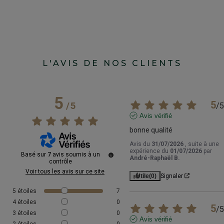
L'AVIS DE NOS CLIENTS
5
5
/
5
/
5
Avis vérifié
bonne qualité
Avis du
31/07/2026
, suite à une
expérience du
01/07/2026
par
Basé sur
7
avis soumis à un
André-Raphaël B.
contrôle
Voir tous les avis sur ce site
Utile
(0)
Signaler
5
étoiles
7
4
étoiles
0
5
/
5
3
étoiles
0
Avis vérifié
2
étoiles
0