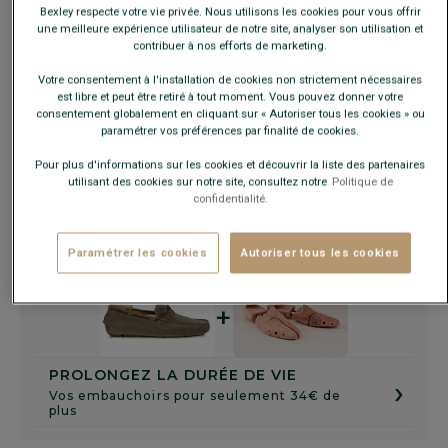
Bexley respecte votre vie privée. Nous utilisons les cookies pour vous offrir
une meilleure expérience utilisateur de notre site, analyser son utilisation et
Guide des tailles
contribuer à nos efforts de marketing.
Votre consentement à l'installation de cookies non strictement nécessaires
est libre et peut être retiré à tout moment. Vous pouvez donner votre
AJOUTER AU PANIER
−
+
consentement globalement en cliquant sur « Autoriser tous les cookies » ou
paramétrer vos préférences par finalité de cookies.
Voir la disponibilité en magasin
Pour plus d'informations sur les cookies et découvrir la liste des partenaires
utilisant des cookies sur notre site, consultez notre
Politique de
Livré en 24h ouvrées avec Chronopost Express
confidentialité.
(commandez avant 14h)
30 jours pour changer d'avis !
Paramétrer les cookies
Autoriser tous les cookies
+
PROLONGEZ LA DURÉE DE VIE
›
Vos embauchoirs pour seulement 34€ de
plus