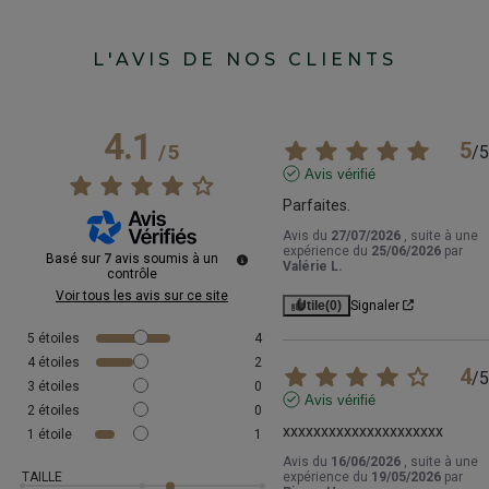
L'AVIS DE NOS CLIENTS
4.1
5
/
5
/
5
Avis vérifié
Parfaites.
Avis du
27/07/2026
, suite à une
expérience du
25/06/2026
par
Basé sur
7
avis soumis à un
Valérie L.
contrôle
Voir tous les avis sur ce site
Utile
(0)
Signaler
5
étoiles
4
4
étoiles
2
4
/
5
3
étoiles
0
Avis vérifié
2
étoiles
0
xxxxxxxxxxxxxxxxxxxxx
1
étoile
1
Avis du
16/06/2026
, suite à une
TAILLE
expérience du
19/05/2026
par