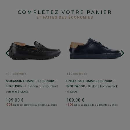
COMPLÉTEZ VOTRE PANIER
ET FAITES DES ÉCONOMIES
+10 couleurs
+11 couleurs
+
L
SNEAKERS HOMME CUIR NOIR -
MOCASSIN HOMME - CUIR NOIR -
S
INGLEWOOD
- Baskets homme look
FERGUSON
- Driver en cuir souple et
E
vintage
semelle à picots
ur
109,00 €
109,00 €
7
-30€
-30€
sur la 2e paire ville ou détente au choix
sur la 2e paire ville ou détente au choix