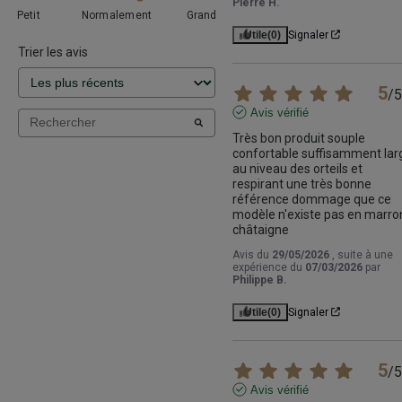
Pierre H.
Petit
Normalement
Grand
Utile
(0)
Signaler
Trier les avis
5
/
5
Avis vérifié
Très bon produit souple 
confortable suffisamment larg
au niveau des orteils et 
respirant une très bonne 
référence dommage que ce 
modèle n'existe pas en marron
châtaigne
Avis du
29/05/2026
, suite à une
expérience du
07/03/2026
par
Philippe B.
Utile
(0)
Signaler
5
/
5
Avis vérifié