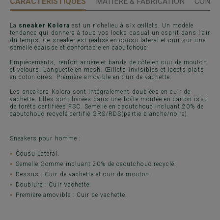
CARACTÉRISTIQUES
MATIÈRE & FABRICATION
CONSE
La
sneaker Kolora
est un richelieu à six œillets. Un modèle
tendance qui donnera à tous vos looks casual un esprit dans l’air
du temps. Ce sneaker est réalisé en cousu latéral et cuir sur une
semelle épaisse et confortable en caoutchouc.
Empiècements, renfort arrière et bande de côté en cuir de mouton
et velours. Languette en mesh. Œillets invisibles et lacets plats
en coton cirés. Première amovible en cuir de vachette.
Les sneakers Kolora sont intégralement doublées en cuir de
vachette. Elles sont livrées dans une boîte montée en carton issu
de forêts certifiées FSC. Semelle en caoutchouc incluant 20% de
caoutchouc recyclé certifié GRS/RDS(partie blanche/noire).
Sneakers pour homme :
Cousu Latéral.
Semelle Gomme incluant 20% de caoutchouc recyclé.
Dessus : Cuir de vachette et cuir de mouton.
Doublure : Cuir Vachette.
Première amovible : Cuir de vachette.