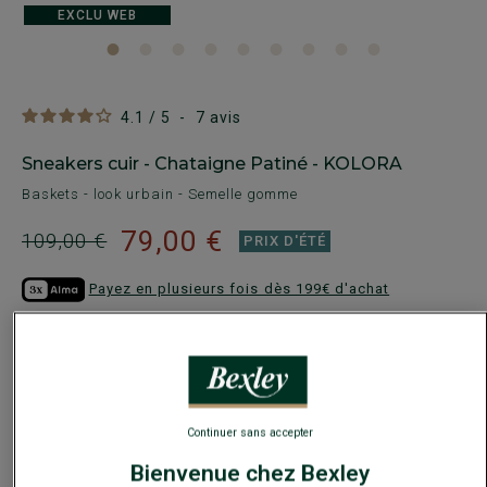
EXCLU WEB
4.1
/
5
-
7
avis
Sneakers cuir - Chataigne Patiné - KOLORA
Baskets - look urbain - Semelle gomme
79,00 €
109,00 €
PRIX D'ÉTÉ
Payez en plusieurs fois dès 199€ d'achat
COULEURS DISPONIBLES
Continuer sans accepter
Bienvenue chez Bexley