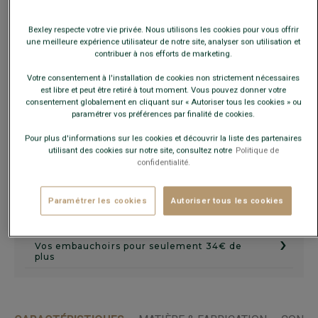
Guide des tailles
Bexley respecte votre vie privée. Nous utilisons les cookies pour vous offrir
une meilleure expérience utilisateur de notre site, analyser son utilisation et
contribuer à nos efforts de marketing.
AJOUTER AU PANIER
−
+
Votre consentement à l'installation de cookies non strictement nécessaires
est libre et peut être retiré à tout moment. Vous pouvez donner votre
consentement globalement en cliquant sur « Autoriser tous les cookies » ou
Livré en 24h ouvrées avec Chronopost Express
paramétrer vos préférences par finalité de cookies.
(commandez avant 14h)
30 jours pour changer d'avis !
Pour plus d'informations sur les cookies et découvrir la liste des partenaires
utilisant des cookies sur notre site, consultez notre
Politique de
confidentialité.
+
Paramétrer les cookies
Autoriser tous les cookies
PROLONGEZ LA DURÉE DE VIE
›
Vos embauchoirs pour seulement 34€ de
plus