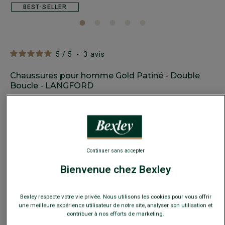
BEST-SELLER
5
/
5
-
3
avis
Chaussures pour homme Gold Patiné - Double
Boucle - LANGFORD
Chaussures de ville cuir - Semelle cuir
169,00 €
-30€
sur la 2e paire ville ou détente au choix
Continuer sans accepter
Bienvenue chez Bexley
Payez en plusieurs fois dès 199€ d'achat
COULEURS DISPONIBLES
Bexley respecte votre vie privée. Nous utilisons les cookies pour vous offrir
une meilleure expérience utilisateur de notre site, analyser son utilisation et
contribuer à nos efforts de marketing.