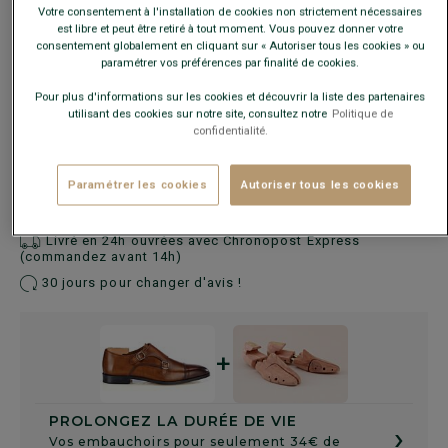
Votre consentement à l'installation de cookies non strictement nécessaires
est libre et peut être retiré à tout moment. Vous pouvez donner votre
consentement globalement en cliquant sur « Autoriser tous les cookies » ou
paramétrer vos préférences par finalité de cookies.
Guide des tailles
Pour plus d'informations sur les cookies et découvrir la liste des partenaires
utilisant des cookies sur notre site, consultez notre
Politique de
confidentialité.
AJOUTER AU PANIER
−
+
Paramétrer les cookies
Autoriser tous les cookies
Voir la disponibilité en magasin
Livré en 24h ouvrées avec Chronopost Express
(commandez avant 14h)
30 jours pour changer d'avis !
+
PROLONGEZ LA DURÉE DE VIE
›
Vos embauchoirs pour seulement 34€ de