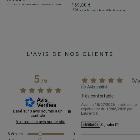
-
169,00 €
-30€
sur la 2e paire ville ou détente au choix
-30€
sur la 2e paire ville ou détente au choix
L'AVIS DE NOS CLIENTS
5
5
/
5
/
5
Avis vérifié
Très confortable
Avis du
10/07/2026
, suite à une
expérience du
13/06/2026
par
Basé sur
3
avis soumis à un
Laurent F.
contrôle
Voir tous les avis sur ce site
Utile
(0)
Signaler
5
étoiles
3