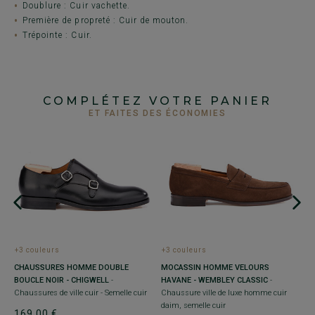
Doublure : Cuir vachette.
Première de propreté : Cuir de mouton.
Trépointe : Cuir.
COMPLÉTEZ VOTRE PANIER
ET FAITES DES ÉCONOMIES
+3 couleurs
+3 couleurs
C
B
MOCASSIN HOMME VELOURS
CHAUSSURES HOMME DOUBLE
D
S
HAVANE - WEMBLEY CLASSIC
-
BOUCLE NOIR - CHIGWELL
-
es
h
Chaussure ville de luxe homme cuir
Chaussures de ville cuir - Semelle cuir
daim, semelle cuir
1
169,00 €