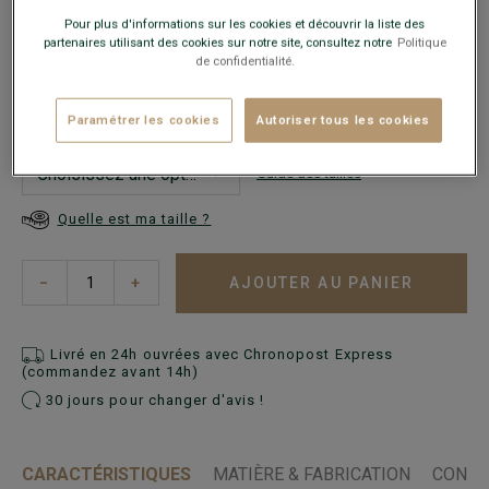
Pour plus d'informations sur les cookies et découvrir la liste des
partenaires utilisant des cookies sur notre site, consultez notre
Politique
de confidentialité.
Ce modèle taille petit, choisir la taille au-dessus de votre
taille habituelle.
Paramétrer les cookies
Autoriser tous les cookies
Guide des tailles
Quelle est ma taille ?
AJOUTER AU PANIER
−
+
Livré en 24h ouvrées avec Chronopost Express
(commandez avant 14h)
30 jours pour changer d'avis !
CARACTÉRISTIQUES
MATIÈRE & FABRICATION
CONSE