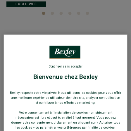
EXCLU WEB
Chemise flanelle Mocha - Poche poitrine -
ALEXANDER
Col américain - Coupe ajustée raccourcie
Continuer sans accepter
64,00 €
Bienvenue chez Bexley
119€
3 chemises (39.67€ l'unité)
159€
Bexley respecte votre vie privée. Nous utilisons les cookies pour vous offrir
5 chemises (31.80€ l'unité)
une meilleure expérience utilisateur de notre site, analyser son utilisation
et contribuer à nos efforts de marketing.
Payez en plusieurs fois dès 199€ d'achat
Votre consentement à l'installation de cookies non strictement
nécessaires est libre et peut être retiré à tout moment. Vous pouvez
COULEURS DISPONIBLES
donner votre consentement globalement en cliquant sur « Autoriser tous
les cookies » ou paramétrer vos préférences par finalité de cookies.