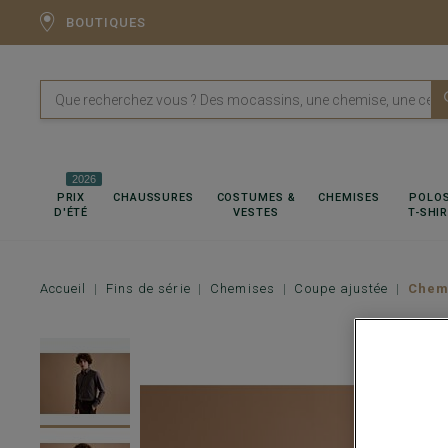
BOUTIQUES
2026
PRIX
CHAUSSURES
COSTUMES &
CHEMISES
POLOS
D'ÉTÉ
VESTES
T-SHI
Accueil
Fins de série
Chemises
Coupe ajustée
Chemi