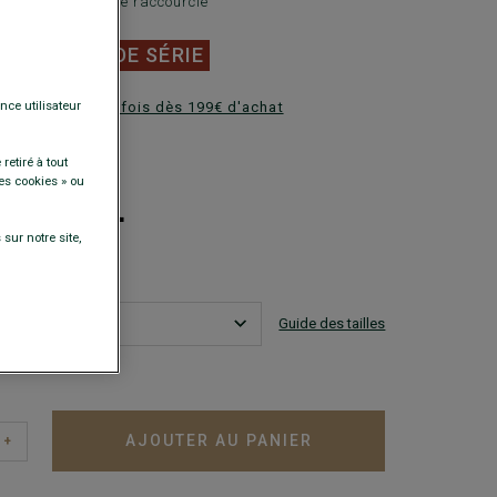
n - Coupe ajustée raccourcie
0 €
FINS DE SÉRIE
nce utilisateur
ez en plusieurs fois dès 199€ d'achat
DISPONIBLES
retiré à tout
+
es cookies » ou
sur notre site,
Guide des tailles
est ma taille ?
AJOUTER AU PANIER
+