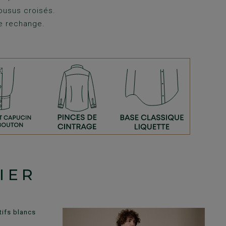
ousus croisés.
e rechange.
IER