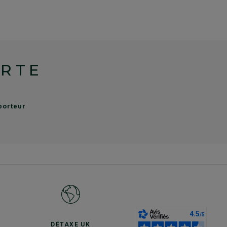
ERTE
sporteur
S
DÉTAXE UK