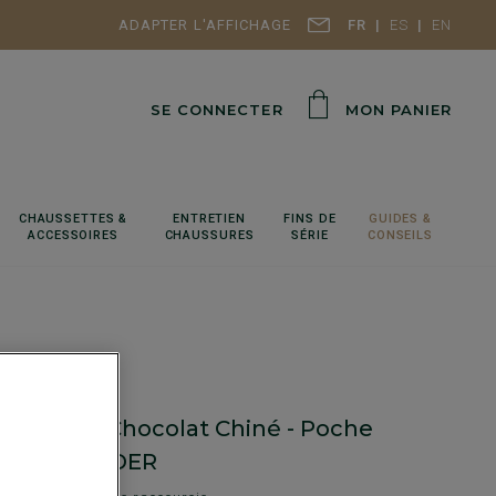
ADAPTER L'AFFICHAGE
FR
ES
EN
SE CONNECTER
MON PANIER
CHAUSSETTES &
ENTRETIEN
FINS DE
GUIDES &
ACCESSOIRES
CHAUSSURES
SÉRIE
CONSEILS
 flanelle Chocolat Chiné - Poche
e - ALEXANDER