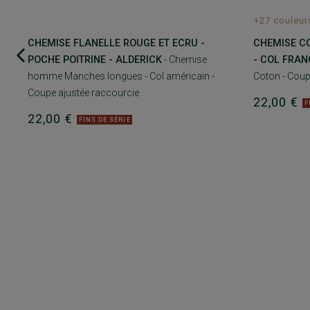
+27 couleur
CHEMISE FLANELLE ROUGE ET ECRU -
CHEMISE C
POCHE POITRINE - ALDERICK
- Chemise
- COL FRAN
homme Manches longues - Col américain -
Coton - Coup
Coupe ajustée raccourcie
22,00 €
F
22,00 €
FINS DE SÉRIE