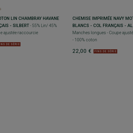
s
OTON LIN CHAMBRAY HAVANE
CHEMISE IMPRIMÉE NAVY MO
ÇAIS - SILBERT
- 55% Lin/ 45%
BLANCS - COL FRANÇAIS - AL
e ajustée raccourcie
Manches longues - Coupe ajusté
- 100% coton
INS DE SÉRIE
22,00 €
FINS DE SÉRIE