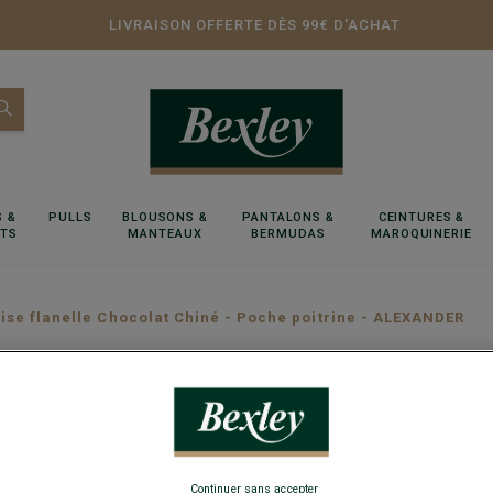
LIVRAISON OFFERTE DÈS 99€ D'ACHAT
 &
PULLS
BLOUSONS &
PANTALONS &
CEINTURES &
RTS
MANTEAUX
BERMUDAS
MAROQUINERIE
se flanelle Chocolat Chiné - Poche poitrine - ALEXANDER
Chemise
poitrin
Continuer sans accepter