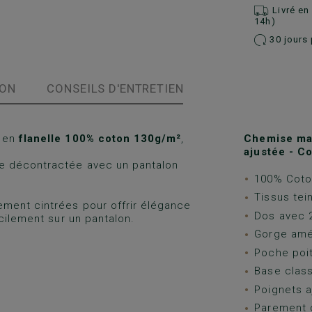
Livré e
14h)
30 jours 
ION
CONSEILS D'ENTRETIEN
e en
flanelle 100% coton 130g/m²
,
Chemise ma
ajustée - C
e décontractée avec un pantalon
100% Coton
Tissus tein
ment cintrées pour offrir élégance
Dos avec 2
cilement sur un pantalon.
Gorge amé
Poche poit
Base class
Poignets a
Parement 