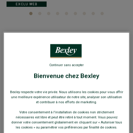
EXCLU WEB
Chemise flanelle Ecru - Poche poitrine -
ALEXANDER
Col américain - Coupe ajustée raccourcie
Continuer sans accepter
64,00 €
Bienvenue chez Bexley
119€
3 chemises (39.67€ l'unité)
Bexley respecte votre vie privée. Nous utilisons les cookies pour vous offrir
159€
5 chemises (31.80€ l'unité)
une meilleure expérience utilisateur de notre site, analyser son utilisation
et contribuer à nos efforts de marketing.
Payez en plusieurs fois dès 199€ d'achat
Votre consentement à l'installation de cookies non strictement
nécessaires est libre et peut être retiré à tout moment. Vous pouvez
COULEURS DISPONIBLES
donner votre consentement globalement en cliquant sur « Autoriser tous
les cookies » ou paramétrer vos préférences par finalité de cookies.