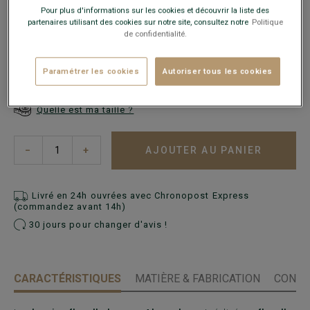
Pour plus d'informations sur les cookies et découvrir la liste des
partenaires utilisant des cookies sur notre site, consultez notre
Politique
de confidentialité.
Paramétrer les cookies
Autoriser tous les cookies
Guide des tailles
Quelle est ma taille ?
AJOUTER AU PANIER
−
+
Livré en 24h ouvrées avec Chronopost Express
(commandez avant 14h)
30 jours pour changer d'avis !
CARACTÉRISTIQUES
MATIÈRE & FABRICATION
CONSE