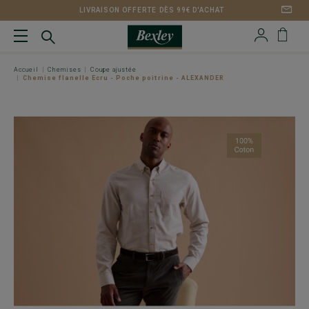
LIVRAISON OFFERTE DÈS 99€ D'ACHAT
Accueil
Chemises
Coupe ajustée
Chemise flanelle Ecru - Poche poitrine - ALEXANDER