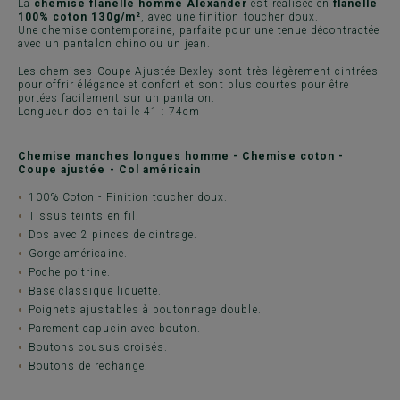
La
chemise flanelle homme Alexander
est réalisée en
flanelle
100% coton 130g/m²
, avec une finition toucher doux.
Une chemise contemporaine, parfaite pour une tenue décontractée
avec un pantalon chino ou un jean.
Les chemises Coupe Ajustée Bexley sont très légèrement cintrées
pour offrir élégance et confort et sont plus courtes pour être
portées facilement sur un pantalon.
Longueur dos en taille 41 : 74cm
Chemise manches longues homme - Chemise coton -
Coupe ajustée - Col américain
100% Coton - Finition toucher doux.
Tissus teints en fil.
Dos avec 2 pinces de cintrage.
Gorge américaine.
Poche poitrine.
Base classique liquette.
Poignets ajustables à boutonnage double.
Parement capucin avec bouton.
Boutons cousus croisés.
Boutons de rechange.