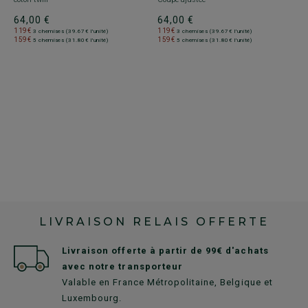
+
64,00 €
64,00 €
119€
119€
3 chemises (39.67€ l'unité)
3 chemises (39.67€ l'unité)
C
159€
159€
5 chemises (31.80€ l'unité)
5 chemises (31.80€ l'unité)
C
E
fr
3
LIVRAISON RELAIS OFFERTE
Livraison offerte à partir de 99€ d'achats
avec notre transporteur
Valable en France Métropolitaine, Belgique et
Luxembourg.