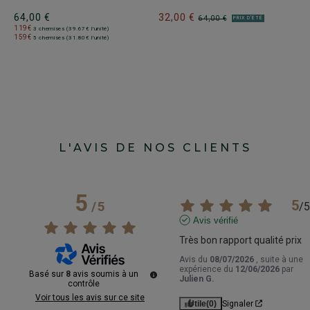
ra
64,00 €
32,00 €
64,00 €
PRIX D'ÉTÉ
119€
6
3 chemises (39.67€ l'unité)
159€
5 chemises (31.80€ l'unité)
1
1
L'AVIS DE NOS CLIENTS
5
5
/
5
/
5
Avis vérifié
Très bon rapport qualité prix
Avis du
08/07/2026
, suite à une
expérience du
12/06/2026
par
Basé sur
8
avis soumis à un
Julien G.
contrôle
Voir tous les avis sur ce site
Utile
(0)
Signaler