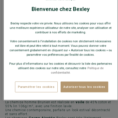
Bienvenue chez Bexley
Guide des tailles
Quelle est ma taille ?
Bexley respecte votre vie privée. Nous utilisons les cookies pour vous offrir
une meilleure expérience utilisateur de notre site, analyser son utilisation et
contribuer à nos efforts de marketing.
AJOUTER AU PANIER
−
+
Votre consentement à l'installation de cookies non strictement nécessaires
est libre et peut être retiré à tout moment. Vous pouvez donner votre
Voir la disponibilité en magasin
consentement globalement en cliquant sur « Autoriser tous les cookies » ou
paramétrer vos préférences par finalité de cookies.
Livré en 24h ouvrées avec Chronopost Express
(commandez avant 14h)
Pour plus d'informations sur les cookies et découvrir la liste des partenaires
utilisant des cookies sur notre site, consultez notre
Politique de
30 jours pour changer d'avis !
confidentialité.
Paramétrer les cookies
Autoriser tous les cookies
CARACTÉRISTIQUES
MATIÈRE & FABRICATION
CONSE
La chemise homme Brunien est réalisée en
voile
de 45% coton et
55% lin 106g/m², avec une finition lavée.
Une chemise contemporaine, parfaite un look estival décontracté
et sans effort.
Les chemises
Coupe Ajustée
Bexley sont très légèrement