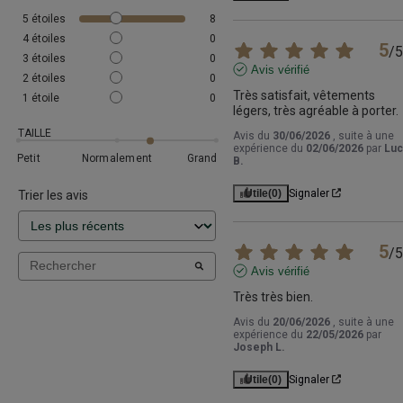
5
étoiles
8
4
étoiles
0
5
/
5
3
étoiles
0
Avis vérifié
2
étoiles
0
Très satisfait, vêtements 
1
étoile
0
légers, très agréable à porter.
TAILLE
Avis du
30/06/2026
, suite à une
expérience du
02/06/2026
par
Luc
Petit
Normalement
Grand
B.
Utile
(0)
Signaler
Trier les avis
5
/
5
Avis vérifié
Très très bien.
Avis du
20/06/2026
, suite à une
expérience du
22/05/2026
par
Joseph L.
Utile
(0)
Signaler