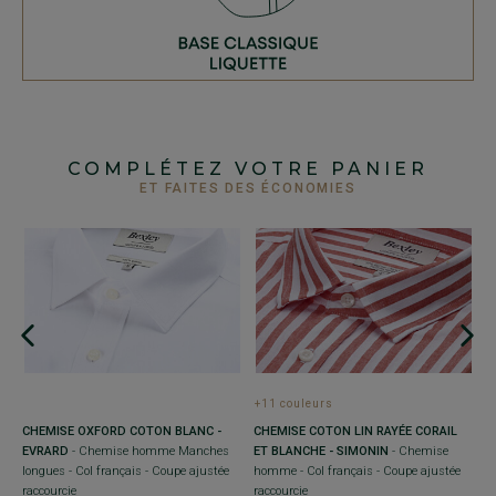
COMPLÉTEZ VOTRE PANIER
ET FAITES DES ÉCONOMIES
+11 couleurs
CHEMISE OXFORD COTON BLANC -
CHEMISE COTON LIN RAYÉE CORAIL
C
EVRARD
- Chemise homme Manches
ET BLANCHE - SIMONIN
- Chemise
F
is
longues - Col français - Coupe ajustée
homme - Col français - Coupe ajustée
C
raccourcie
raccourcie
C