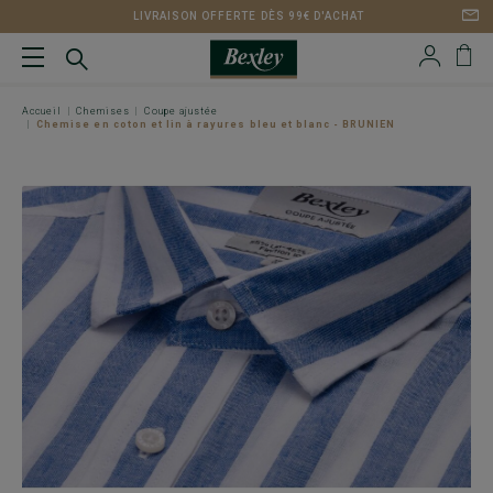
LIVRAISON OFFERTE DÈS 99€ D'ACHAT
Accueil
Chemises
Coupe ajustée
Chemise en coton et lin à rayures bleu et blanc - BRUNIEN