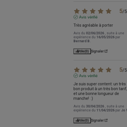
5
/
5
Avis vérifié
Très agréable à porter
Avis du
02/06/2026
, suite à une
expérience du
16/05/2026
par
Bernard B.
Utile
(0)
Signaler
5
/
5
Avis vérifié
Je suis super content: un très 
bon produit à un très bon tarif,
et une bonne longueur de 
manche!  :)
Avis du
30/04/2026
, suite à une
expérience du
11/04/2026
par
Jo 
Utile
(0)
Signaler