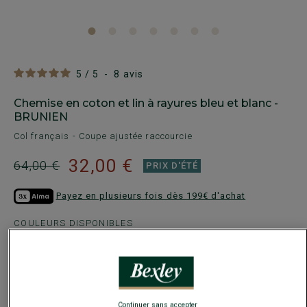
5
/
5
-
8
avis
Chemise en coton et lin à rayures bleu et blanc -
BRUNIEN
Col français - Coupe ajustée raccourcie
32,00 €
64,00 €
PRIX D'ÉTÉ
Payez en plusieurs fois dès 199€ d'achat
COULEURS DISPONIBLES
Continuer sans accepter