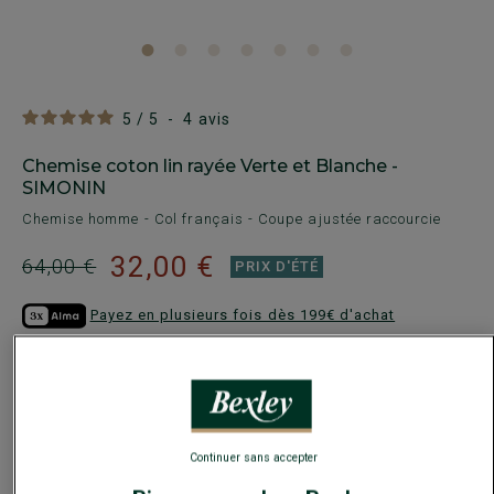
5
/
5
-
4
avis
Chemise coton lin rayée Verte et Blanche -
SIMONIN
Chemise homme - Col français - Coupe ajustée raccourcie
32,00 €
64,00 €
PRIX D'ÉTÉ
Payez en plusieurs fois dès 199€ d'achat
COULEURS DISPONIBLES
Continuer sans accepter