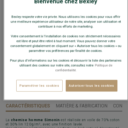
Bienvenue chez Bexley
Ce modèle taille grand, choisir la taille en-dessous de votre
taille habituelle.
Bexley respecte votre vie privée. Nous utilisons les cookies pour vous offrir
Guide des tailles
une meilleure expérience utilisateur de notre site, analyser son utilisation et
contribuer à nos efforts de marketing.
Quelle est ma taille ?
Votre consentement à l'installation de cookies non strictement nécessaires
est libre et peut être retiré à tout moment. Vous pouvez donner votre
consentement globalement en cliquant sur « Autoriser tous les cookies » ou
AJOUTER AU PANIER
−
+
paramétrer vos préférences par finalité de cookies.
Pour plus d'informations sur les cookies et découvrir la liste des partenaires
utilisant des cookies sur notre site, consultez notre
Politique de
Voir la disponibilité en magasin
confidentialité.
Livré en 24h ouvrées avec Chronopost Express
(commandez avant 14h)
Paramétrer les cookies
Autoriser tous les cookies
30 jours pour changer d'avis !
CARACTÉRISTIQUES
MATIÈRE & FABRICATION
CONSE
La
chemise homme Simonin
est réalisée en voile de 70% coton
et 30% lin 120g/m², avec une finition lavée.