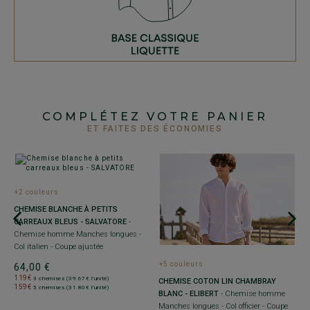
COMPLÉTEZ VOTRE PANIER
ET FAITES DES ÉCONOMIES
+2 couleurs
+
CHEMISE BLANCHE À PETITS
C
CARREAUX BLEUS - SALVATORE
-
B
Chemise homme Manches longues -
7
Col italien - Coupe ajustée
ra
+5 couleurs
64,00 €
3
119€
3 chemises (39.67€ l'unité)
T
CHEMISE COTON LIN CHAMBRAY
159€
5 chemises (31.80€ l'unité)
-
BLANC - ELIBERT
- Chemise homme
Manches longues - Col officier - Coupe