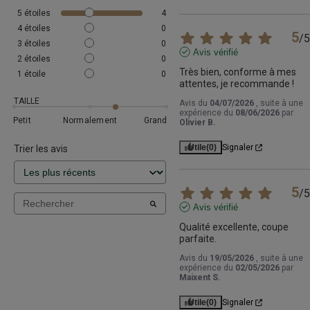
5
étoiles
4
4
étoiles
0
5
/
5
3
étoiles
0
Avis vérifié
2
étoiles
0
Très bien, conforme à mes 
1
étoile
0
attentes, je recommande !
TAILLE
Avis du
04/07/2026
, suite à une
expérience du
08/06/2026
par
Petit
Normalement
Grand
Olivier B.
Utile
(0)
Signaler
Trier les avis
5
/
5
Avis vérifié
Qualité excellente, coupe 
parfaite.
Avis du
19/05/2026
, suite à une
expérience du
02/05/2026
par
Maixent S.
Utile
(0)
Signaler