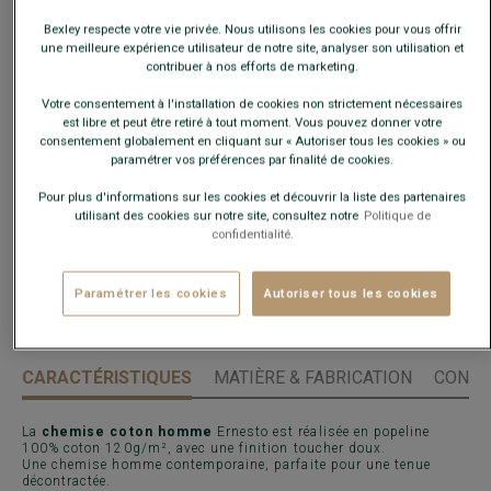
taille habituelle.
Bexley respecte votre vie privée. Nous utilisons les cookies pour vous offrir
une meilleure expérience utilisateur de notre site, analyser son utilisation et
contribuer à nos efforts de marketing.
Guide des tailles
Votre consentement à l'installation de cookies non strictement nécessaires
Quelle est ma taille ?
est libre et peut être retiré à tout moment. Vous pouvez donner votre
consentement globalement en cliquant sur « Autoriser tous les cookies » ou
paramétrer vos préférences par finalité de cookies.
AJOUTER AU PANIER
−
+
Pour plus d'informations sur les cookies et découvrir la liste des partenaires
utilisant des cookies sur notre site, consultez notre
Politique de
confidentialité.
Livré en 24h ouvrées avec Chronopost Express
(commandez avant 14h)
Paramétrer les cookies
Autoriser tous les cookies
30 jours pour changer d'avis !
CARACTÉRISTIQUES
MATIÈRE & FABRICATION
CONSE
La
chemise coton homme
Ernesto est réalisée en popeline
100% coton 120g/m², avec une finition toucher doux.
Une chemise homme contemporaine, parfaite pour une tenue
décontractée.