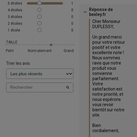
5
étoiles
1
Réponse de
4
étoiles
0
bexley.fr
3
étoiles
0
Cher Monsieur 
2
étoiles
0
DUPLESSY,

1
étoile
0
Un grand merci 
pour votre retour 
TAILLE
positif et votre 
Petit
Normalement
Grand
excellente note ! 
Nous sommes 
ravis que notre 
Trier les avis
produit vous 
convienne 
parfaitement. 
Votre 
satisfaction est 
notre priorité, et 
nous espérons 
vous revoir 
bientôt sur notre 
site.

Bien 
cordialement,
