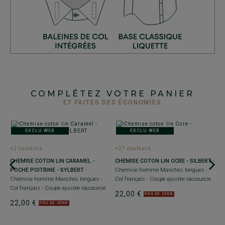
COMPLÉTEZ VOTRE PANIER
ET FAITES DES ÉCONOMIES
EXCLU WEB
EXCLU WEB
+2 couleurs
+27 couleurs
C
CHEMISE COTON LIN CARAMEL -
CHEMISE COTON LIN OCRE - SILBERT
-
C
POCHE POITRINE - SYLBERT
-
Chemise homme Manches longues -
C
Chemise homme Manches longues -
Col français - Coupe ajustée raccourcie
c
Col français - Coupe ajustée raccourcie
22,00 €
2
FINS DE SÉRIE
22,00 €
FINS DE SÉRIE