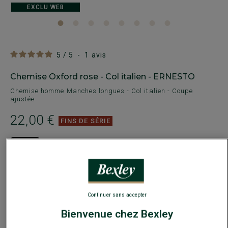
EXCLU WEB
5
/
5
-
1
avis
Chemise Oxford rose - Col italien - ERNESTO
Chemise homme Manches longues - Col italien - Coupe
ajustée
22,00 €
FINS DE SÉRIE
Payez en plusieurs fois dès 199€ d'achat
COULEURS DISPONIBLES
Continuer sans accepter
Bienvenue chez Bexley
En cas d'hésitation, choisir la taille en-dessous de votre