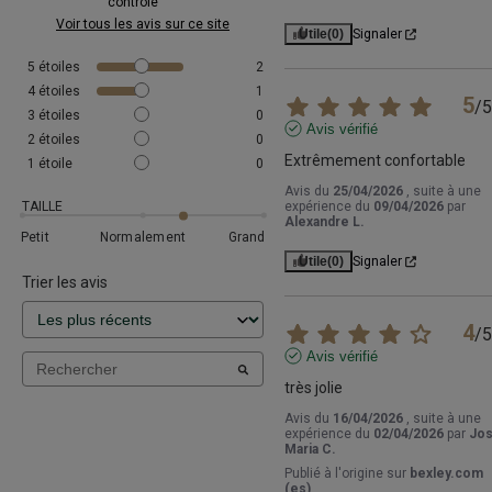
contrôle
Voir tous les avis sur ce site
Utile
(0)
Signaler
5
étoiles
2
4
étoiles
1
5
/
5
3
étoiles
0
Avis vérifié
2
étoiles
0
Extrêmement confortable
1
étoile
0
Avis du
25/04/2026
, suite à une
TAILLE
expérience du
09/04/2026
par
Alexandre L.
Petit
Normalement
Grand
Utile
(0)
Signaler
Trier les avis
4
/
5
Avis vérifié
très jolie
Avis du
16/04/2026
, suite à une
expérience du
02/04/2026
par
Jo
Maria C.
Publié à l'origine sur
bexley.com
(es)