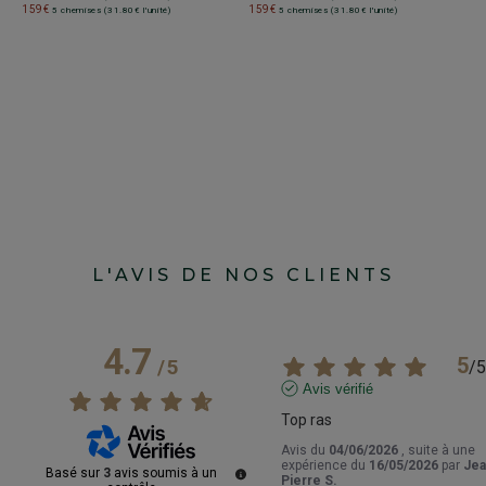
C
159€
159€
5 chemises (31.80€ l'unité)
5 chemises (31.80€ l'unité)
F
M
C
6
1
1
L'AVIS DE NOS CLIENTS
4.7
5
/
5
/
5
Avis vérifié
Top ras
Avis du
04/06/2026
, suite à une
expérience du
16/05/2026
par
Jea
Basé sur
3
avis soumis à un
Pierre S.