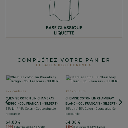
COMPLÉTEZ VOTRE PANIER
ET FAITES DES ÉCONOMIES
+27 couleurs
+27 couleurs
CHEMISE COTON LIN CHAMBRAY
CHEMISE COTON LIN CHAMBRAY
INDIGO - COL FRANÇAIS - SILBERT
-
BLANC - COL FRANÇAIS - SILBERT
-
55% Lin/ 45% Coton - Coupe ajustée
55% Lin/ 45% Coton - Coupe ajustée
raccourcie
raccourcie
+
64,00 €
64,00 €
119€
119€
3 chemises (39.67€ l'unité)
3 chemises (39.67€ l'unité)