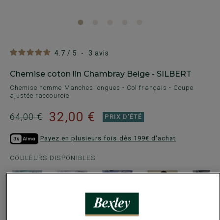
4.7
/
5
-
3
avis
Chemise coton lin Chambray Beige - SILBERT
Chemise homme Manches longues - Col français - Coupe
ajustée raccourcie
32,00 €
64,00 €
PRIX D'ÉTÉ
Payez en plusieurs fois dès 199€ d'achat
COULEURS DISPONIBLES