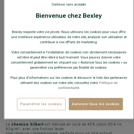
Ce modèle taille petit, choisir la taille au-dessus de votre
Continuer sans accepter
taille habituelle.
Bienvenue chez Bexley
Guide des tailles
Bexley respecte votre vie privée. Nous utilisons les cookies pour vous offrir
Quelle est ma taille ?
une meilleure expérience utilisateur de notre site, analyser son utilisation et
contribuer à nos efforts de marketing.
AJOUTER AU PANIER
−
+
Votre consentement à l'installation de cookies non strictement nécessaires
est libre et peut être retiré à tout moment. Vous pouvez donner votre
consentement globalement en cliquant sur « Autoriser tous les cookies » ou
paramétrer vos préférences par finalité de cookies.
Voir la disponibilité en magasin
Livré en 24h ouvrées avec Chronopost Express
Pour plus d'informations sur les cookies et découvrir la liste des partenaires
(commandez avant 14h)
utilisant des cookies sur notre site, consultez notre
Politique de
confidentialité.
30 jours pour changer d'avis !
Paramétrer les cookies
Autoriser tous les cookies
CARACTÉRISTIQUES
MATIÈRE & FABRICATION
CONSE
La
chemise Silbert
est réalisée en voile de 45% coton/55% lin
85g/m², avec une finition lavée.
Une chemise contemporaine, parfaite pour un look estival