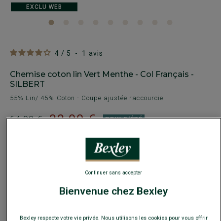
EXCLU WEB
4
/
5
-
1
avis
Chemise coton lin Vert Menthe - Col Français -
SILBERT
55% Lin/ 45% Coton - Coupe ajustée raccourcie
32,00 €
64,00 €
PRIX D'ÉTÉ
Payez en plusieurs fois dès 199€ d'achat
COULEURS DISPONIBLES
Continuer sans accepter
Bienvenue chez Bexley
Bexley respecte votre vie privée. Nous utilisons les cookies pour vous offrir