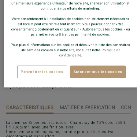
Ce modèle taille petit, choisir la taille au-dessus de votre
une meilleure expérience utilisateur de notre site, analyser son utilisation et
taille habituelle.
contribuer à nos efforts de marketing.
Votre consentement à l'installation de cookies non strictement nécessaires
Guide des tailles
est libre et peut être retiré à tout moment. Vous pouvez donner votre
consentement globalement en cliquant sur « Autoriser tous les cookies » ou
paramétrer vos préférences par finalité de cookies.
Quelle est ma taille ?
Pour plus d'informations sur les cookies et découvrir la liste des partenaires
utilisant des cookies sur notre site, consultez notre
Politique de
AJOUTER AU PANIER
−
+
confidentialité.
Paramétrer les cookies
Autoriser tous les cookies
Livré en 24h ouvrées avec Chronopost Express
(commandez avant 14h)
30 jours pour changer d'avis !
CARACTÉRISTIQUES
MATIÈRE & FABRICATION
CONSE
La chemise Silbert est réalisée en Chambray de 45% coton/55%
lin 106g/m², avec une finition lavée.
Une chemise contemporaine, parfaite pour un look estival
décontracté et sans effort.