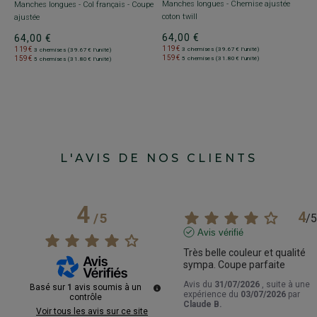
Manches longues - Chemise ajustée
Manches longues - Col français - Coupe
coton twill
ajustée
64,00 €
64,00 €
119€
119€
3 chemises (39.67€ l'unité)
3 chemises (39.67€ l'unité)
159€
159€
5 chemises (31.80€ l'unité)
5 chemises (31.80€ l'unité)
L'AVIS DE NOS CLIENTS
4
4
/
5
/
5
Avis vérifié
Très belle couleur et qualité 
sympa. Coupe parfaite
Avis du
31/07/2026
, suite à une
Basé sur
1
avis soumis à un
expérience du
03/07/2026
par
contrôle
Claude B.
Voir tous les avis sur ce site