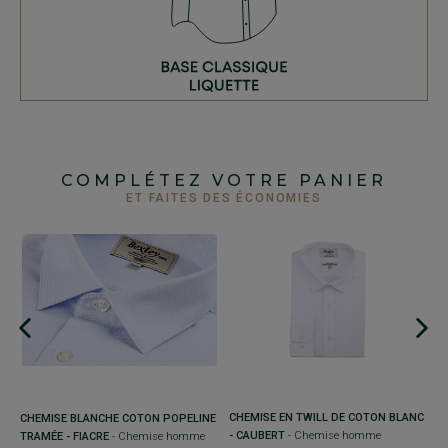
COMPLÉTEZ VOTRE PANIER
ET FAITES DES ÉCONOMIES
+
C
B
C
Co
3
CHEMISE EN TWILL DE COTON BLANC
CHEMISE BLANCHE COTON POPELINE
- CAUBERT
- Chemise homme
TRAMÉE - FIACRE
- Chemise homme