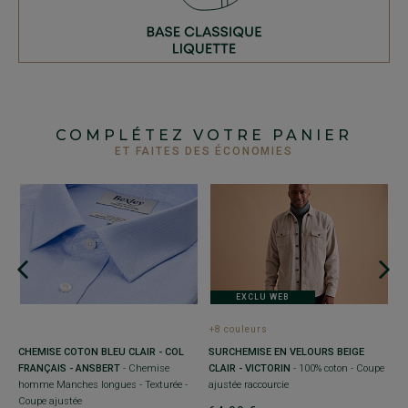
COMPLÉTEZ VOTRE PANIER
ET FAITES DES ÉCONOMIES
+
C
B
C
EXCLU WEB
aj
+8 couleurs
3
CHEMISE COTON BLEU CLAIR - COL
SURCHEMISE EN VELOURS BEIGE
FRANÇAIS - ANSBERT
- Chemise
CLAIR - VICTORIN
- 100% coton - Coupe
homme Manches longues - Texturée -
ajustée raccourcie
Coupe ajustée