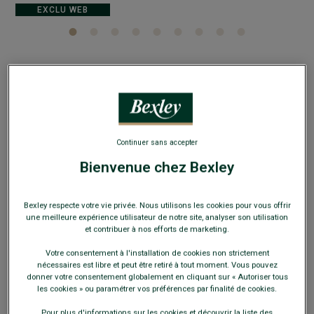
EXCLU WEB
Chemise coton lin Vieux Rose - Col Français -
SILBERT
55% Lin/ 45% Coton - Coupe ajustée raccourcie
Continuer sans accepter
Bienvenue chez Bexley
32,00 €
64,00 €
PRIX D'ÉTÉ
Payez en plusieurs fois dès 199€ d'achat
Bexley respecte votre vie privée. Nous utilisons les cookies pour vous offrir
une meilleure expérience utilisateur de notre site, analyser son utilisation
COULEURS DISPONIBLES
et contribuer à nos efforts de marketing.
Votre consentement à l'installation de cookies non strictement
nécessaires est libre et peut être retiré à tout moment. Vous pouvez
donner votre consentement globalement en cliquant sur « Autoriser tous
les cookies » ou paramétrer vos préférences par finalité de cookies.
Pour plus d'informations sur les cookies et découvrir la liste des