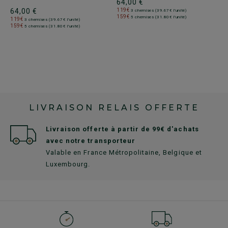
64,00 €
64,00 €
119€
3 chemises (39.67€ l'unité)
159€
5 chemises (31.80€ l'unité)
119€
3 chemises (39.67€ l'unité)
159€
5 chemises (31.80€ l'unité)
LIVRAISON RELAIS OFFERTE
Livraison offerte à partir de 99€ d'achats
avec notre transporteur
Valable en France Métropolitaine, Belgique et
Luxembourg.