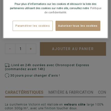
Pour plus d'informations sur les cookies et découvrir la liste des
partenaires utilisant des cookies sur notre site, consultez notre
Politique
de confidentialité.
Guide des tailles
Paramétrer les cookies
Autoriser tous les cookies
Quelle est ma taille ?
AJOUTER AU PANIER
−
+
Livré en 24h ouvrées avec Chronopost Express
(commandez avant 14h)
30 jours pour changer d'avis !
CARACTÉRISTIQUES
MATIÈRE & FABRICATION
CONSE
La surchemise Victorin est réalisée en
velours côte
large 100%
coton 300g/m², avec une finition toucher doux.