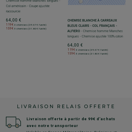
Chemise homme Manches longues -
Col américain - Coupe ajustée
raccourcie
+
64,00 €
CHEMISE BLANCHE À CARREAUX
C
119€
3 chemises (39.67€ l'unité)
BLEUS CLAIRS - COL FRANÇAIS -
C
159€
5 chemises (31.80€ l'unité)
ALFIERO
- Chemise homme Manches
h
longues - Chemise ajustée 100% coton
C
64,00 €
6
119€
1
3 chemises (39.67€ l'unité)
159€
1
5 chemises (31.80€ l'unité)
LIVRAISON RELAIS OFFERTE
Livraison offerte à partir de 99€ d'achats
avec notre transporteur