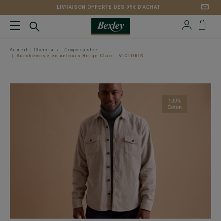
LIVRAISON OFFERTE DÈS 99€ D'ACHAT
Accueil
Chemises
Coupe ajustée
Surchemise en velours Beige Clair - VICTORIN