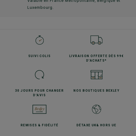
Valable en France Métropolitaine, Belgique et
Luxembourg.
SUIVI
COLIS
LIVRAISON OFFERTE
DÈS 99€
D'ACHATS*
30 JOURS POUR
CHANGER
NOS BOUTIQUES
BEXLEY
D'AVIS
REMISES
& FIDÉLITÉ
DÉTAXE UK
& HORS UE