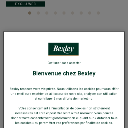
EXCLU WEB
Surchemise en velours Beige Clair - VICTORIN
100% coton - Coupe ajustée raccourcie
64,00 €
Continuer sans accepter
Bienvenue chez Bexley
119€
3 chemises (39.67€ l'unité)
159€
5 chemises (31.80€ l'unité)
Bexley respecte votre vie privée. Nous utilisons les cookies pour vous offrir
une meilleure expérience utilisateur de notre site, analyser son utilisation
et contribuer à nos efforts de marketing.
Payez en plusieurs fois dès 199€ d'achat
Votre consentement à l'installation de cookies non strictement
COULEURS DISPONIBLES
nécessaires est libre et peut être retiré à tout moment. Vous pouvez
donner votre consentement globalement en cliquant sur « Autoriser tous
les cookies » ou paramétrer vos préférences par finalité de cookies.