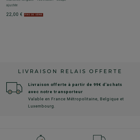
ajustée
aj
22,00 €
2
FINS DE SÉRIE
LIVRAISON RELAIS OFFERTE
Livraison offerte à partir de 99€ d'achats
avec notre transporteur
Valable en France Métropolitaine, Belgique et
Luxembourg.