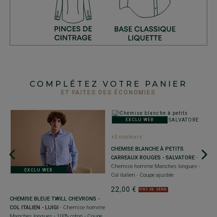
COMPLÉTEZ VOTRE PANIER
ET FAITES DES ÉCONOMIES
EXCLU WEB
+2 couleurs
CHEMISE BLANCHE À PETITS
NÉ
CARREAUX ROUGES - SALVATORE
-
l
Chemise homme Manches longues -
EXCLU WEB
Col italien - Coupe ajustée
22,00 €
FINS DE SÉRIE
CHEMISE BLEUE TWILL CHEVRONS -
C
COL ITALIEN - LUIGI
- Chemise homme
B
Manches longues - 100% coton - Coupe
M