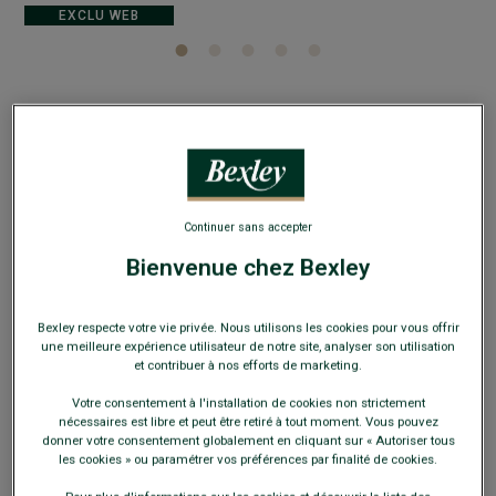
EXCLU WEB
Surchemise en velours - Mandarine - VICTORIN
100% coton - Coupe ajustée raccourcie
Continuer sans accepter
22,00 €
FINS DE SÉRIE
Bienvenue chez Bexley
Payez en plusieurs fois dès 199€ d'achat
Bexley respecte votre vie privée. Nous utilisons les cookies pour vous offrir
COULEURS DISPONIBLES
une meilleure expérience utilisateur de notre site, analyser son utilisation
et contribuer à nos efforts de marketing.
Votre consentement à l'installation de cookies non strictement
nécessaires est libre et peut être retiré à tout moment. Vous pouvez
donner votre consentement globalement en cliquant sur « Autoriser tous
les cookies » ou paramétrer vos préférences par finalité de cookies.