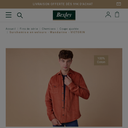
LIVRAISON OFFERTE DÈS 99€ D'ACHAT
Accueil
Fins de série
Chemises
Coupe ajustée
Surchemise en velours - Mandarine - VICTORIN