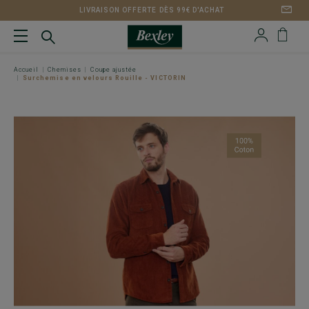
LIVRAISON OFFERTE DÈS 99€ D'ACHAT
Accueil
Chemises
Coupe ajustée
Surchemise en velours Rouille - VICTORIN