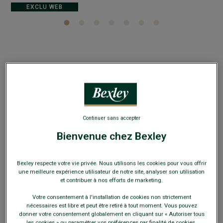
EXCLU WEB
Surchemise en velours Rouille - VICTORIN
Surchemise homme Manches longues - 100% coton - Coupe
ajustée raccourcie
64,00 €
Continuer sans accepter
Bienvenue chez Bexley
119€
3 chemises (39.67€ l'unité)
159€
5 chemises (31.80€ l'unité)
Bexley respecte votre vie privée. Nous utilisons les cookies pour vous offrir
une meilleure expérience utilisateur de notre site, analyser son utilisation
et contribuer à nos efforts de marketing.
Payez en plusieurs fois dès 199€ d'achat
Votre consentement à l'installation de cookies non strictement
COULEURS DISPONIBLES
nécessaires est libre et peut être retiré à tout moment. Vous pouvez
donner votre consentement globalement en cliquant sur « Autoriser tous
les cookies » ou paramétrer vos préférences par finalité de cookies.