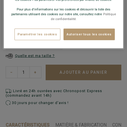
Pour plus d'informations sur les cookies et découvrir la liste des
partenaires utilisant des cookies sur notre site, consultez notre
Politique
de confidentialité.
En cas d'hésitation, choisir la taille en-dessous de votre
taille habituelle.
Paramétrer les cookies
Autoriser tous les cookies
Guide des tailles
Quelle est ma taille ?
AJOUTER AU PANIER
−
+
Livré en 24h ouvrées avec Chronopost Express
(commandez avant 14h)
30 jours pour changer d'avis !
CARACTÉRISTIQUES
MATIÈRE & FABRICATION
CONSE