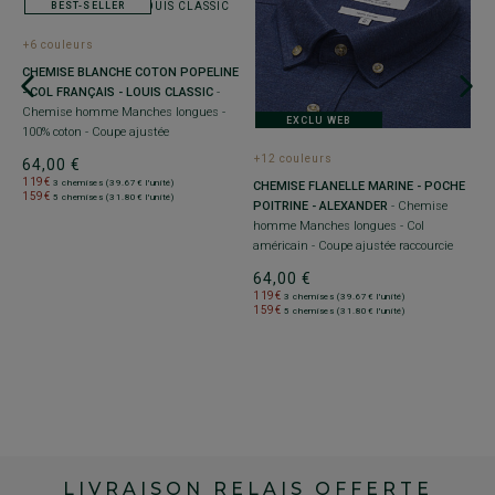
BEST-SELLER
+6 couleurs
CHEMISE BLANCHE COTON POPELINE
- COL FRANÇAIS - LOUIS CLASSIC
-
Chemise homme Manches longues -
EXCLU WEB
100% coton - Coupe ajustée
+
+12 couleurs
64,00 €
119€
3 chemises (39.67€ l'unité)
C
CHEMISE FLANELLE MARINE - POCHE
159€
5 chemises (31.80€ l'unité)
É
POITRINE - ALEXANDER
- Chemise
M
homme Manches longues - Col
aj
américain - Coupe ajustée raccourcie
3
64,00 €
119€
3 chemises (39.67€ l'unité)
159€
5 chemises (31.80€ l'unité)
LIVRAISON RELAIS OFFERTE