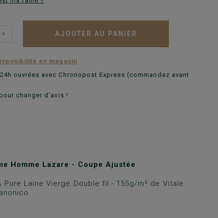
est ma taille ?
AJOUTER AU PANIER
+
disponibilité en magasin
n 24h ouvrées avec Chronopost Express (commandez avant
pour changer d'avis !
ume Homme Lazare - Coupe Ajustée
 Pure Laine Vierge Double fil - 155g/m² de Vitale
anonico.