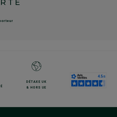
ERTE
sporteur
S
DÉTAXE UK
TÉ
& HORS UE