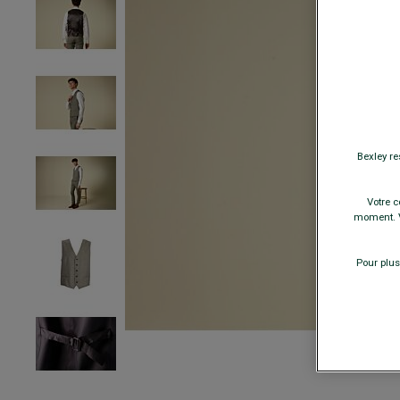
Bexley re
Votre c
moment. V
Pour plus