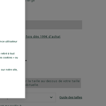
ée - 100% Laine Vierge
0 €
 gilet au choix
ez en plusieurs fois dès 199€ d'achat
nce utilisateur
DISPONIBLES
+
retiré à tout
es cookies » ou
sur notre site,
ille petit, choisir la taille au-dessus de votre taille
habituelle.
Guide des tailles