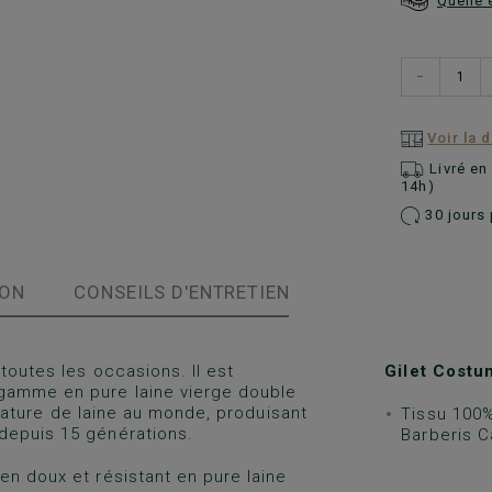
Quelle 
−
Voir la 
Livré e
14h)
30 jours 
ION
CONSEILS D'ENTRETIEN
toutes les occasions. Il est
Gilet Cost
gamme en pure laine vierge double
filature de laine au monde, produisant
Tissu 100%
depuis 15 générations.
Barberis C
en doux et résistant en pure laine