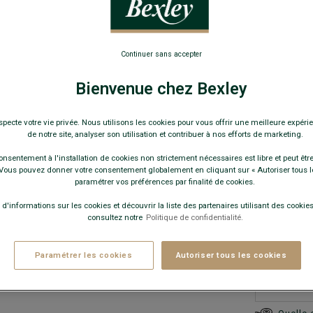
Coupe Ajust
99,0
Continuer sans accepter
89€
le 2e
Bienvenue chez Bexley
Pay
specte votre vie privée. Nous utilisons les cookies pour vous offrir une meilleure expérie
de notre site, analyser son utilisation et contribuer à nos efforts de marketing.
COULEURS 
onsentement à l'installation de cookies non strictement nécessaires est libre et peut être 
ous pouvez donner votre consentement globalement en cliquant sur « Autoriser tous l
paramétrer vos préférences par finalité de cookies.
 d'informations sur les cookies et découvrir la liste des partenaires utilisant des cookies 
consultez notre
Politique de confidentialité.
Ce modèle ta
Paramétrer les cookies
Autoriser tous les cookies