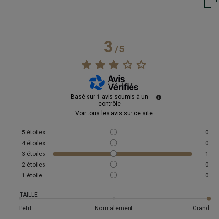
L
3
/
5
Basé sur
1
avis soumis à un
contrôle
Voir tous les avis sur ce site
5
étoiles
0
4
étoiles
0
3
étoiles
1
2
étoiles
0
1
étoile
0
TAILLE
Petit
Normalement
Grand