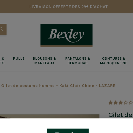
LIVRAISON OFFERTE DÈS 99€ D'ACHAT
 &
PULLS
BLOUSONS &
PANTALONS &
CEINTURES &
RTS
MANTEAUX
BERMUDAS
MAROQUINERIE
Gilet de costume homme - Kaki Clair Chiné - LAZARE
Gilet d
LAZAR