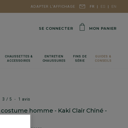
ADAPTER L'AFFICHAGE
FR
ES
EN
SE CONNECTER
MON PANIER
CHAUSSETTES &
ENTRETIEN
FINS DE
GUIDES &
ACCESSOIRES
CHAUSSURES
SÉRIE
CONSEILS
3
/
5
-
1
avis
e costume homme - Kaki Clair Chiné -
E