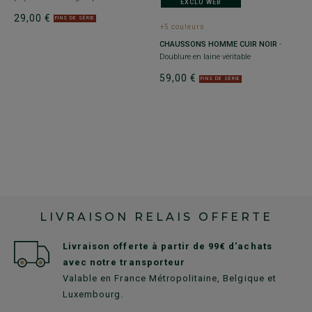
EXCLU WEB
29,00 €
1
FINS DE SÉRIE
+5 couleurs
CHAUSSONS HOMME CUIR NOIR
-
Doublure en laine véritable
59,00 €
FINS DE SÉRIE
LIVRAISON RELAIS OFFERTE
Livraison offerte à partir de 99€ d'achats
avec notre transporteur
Valable en France Métropolitaine, Belgique et
Luxembourg.