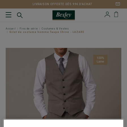
LIVRAISON OFFERTE DÈS 99€ D'ACHAT
Accueil
Fins de série
Costumes & Vestes
Gilet de costume homme Taupe Chiné - LAZARE