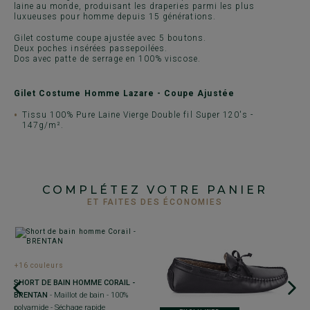
laine au monde, produisant les draperies parmi les plus
luxueuses pour homme depuis 15 générations.
Gilet costume coupe ajustée avec 5 boutons.
Deux poches insérées passepoilées.
Dos avec patte de serrage en 100% viscose.
Gilet Costume Homme Lazare - Coupe Ajustée
Tissu 100% Pure Laine Vierge Double fil Super 120's -
147g/m².
COMPLÉTEZ VOTRE PANIER
ET FAITES DES ÉCONOMIES
+16 couleurs
+
SHORT DE BAIN HOMME CORAIL -
É
BRENTAN
- Maillot de bain - 100%
G
polyamide - Séchage rapide
c