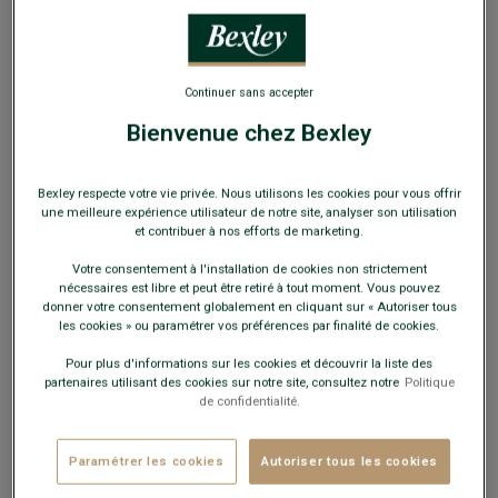
Continuer sans accepter
Bienvenue chez Bexley
Gilet de costume homme Taupe Chiné - LAZARE
Bexley respecte votre vie privée. Nous utilisons les cookies pour vous offrir
Coupe ajustée - 100% Laine Vierge
une meilleure expérience utilisateur de notre site, analyser son utilisation
et contribuer à nos efforts de marketing.
49,00 €
FINS DE SÉRIE
Votre consentement à l'installation de cookies non strictement
nécessaires est libre et peut être retiré à tout moment. Vous pouvez
Payez en plusieurs fois dès 199€ d'achat
donner votre consentement globalement en cliquant sur « Autoriser tous
les cookies » ou paramétrer vos préférences par finalité de cookies.
COULEURS DISPONIBLES
Pour plus d'informations sur les cookies et découvrir la liste des
partenaires utilisant des cookies sur notre site, consultez notre
Politique
de confidentialité.
Paramétrer les cookies
Autoriser tous les cookies
Ce modèle taille petit, choisir la taille au-dessus de votre
taille habituelle.