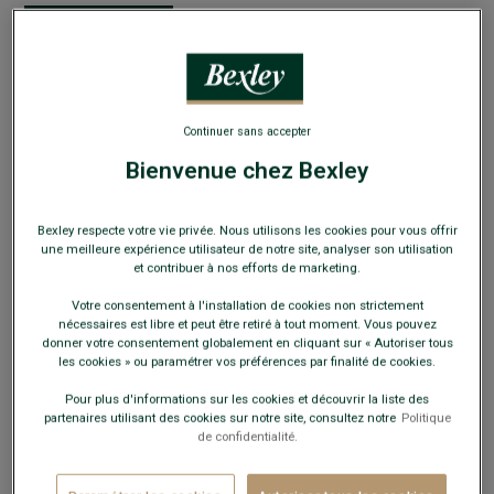
EXCLU WEB
Continuer sans accepter
Veste de costume homme Bleu clair Chiné -
Bienvenue chez Bexley
LAZARE
Coupe ajustée - 100% laine Vierge Double Fil Super 120's
Bexley respecte votre vie privée. Nous utilisons les cookies pour vous offrir
une meilleure expérience utilisateur de notre site, analyser son utilisation
130,00 €
FINS DE SÉRIE
et contribuer à nos efforts de marketing.
Votre consentement à l'installation de cookies non strictement
Payez en plusieurs fois dès 199€ d'achat
nécessaires est libre et peut être retiré à tout moment. Vous pouvez
donner votre consentement globalement en cliquant sur « Autoriser tous
COULEURS DISPONIBLES
les cookies » ou paramétrer vos préférences par finalité de cookies.
Pour plus d'informations sur les cookies et découvrir la liste des
partenaires utilisant des cookies sur notre site, consultez notre
Politique
de confidentialité.