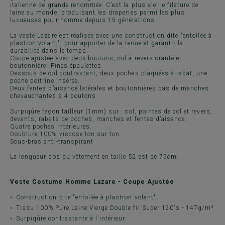
italienne de grande renommée. C’est la plus vieille filature de
laine au monde, produisant les draperies parmi les plus
luxueuses pour homme depuis 15 générations.
La veste Lazare est réalisée avec une construction dite "entoilée à
plastron volant", pour apporter de la tenue et garantir la
durabilité dans le temps.
Coupe ajustée avec deux boutons, col à revers cranté et
boutonnière. Fines épaulettes.
Dessous de col contrastant, deux poches plaquées à rabat, une
poche poitrine insérée.
Deux fentes d’aisance latérales et boutonnières bas de manches
chevauchantes à 4 boutons.
Surpiqûre façon tailleur (1mm) sur : col, pointes de col et revers,
devants, rabats de poches, manches et fentes d’aisance.
Quatre poches intérieures.
Doublure 100% viscose ton sur ton
Sous-bras anti-transpirant
La longueur dos du vêtement en taille 52 est de 75cm.
Veste Costume Homme Lazare - Coupe Ajustée
Construction dite "entoilée à plastron volant".
Tissu 100% Pure Laine Vierge Double fil Super 120's - 147g/m²
Surpiqûre contrastante à l'intérieur.