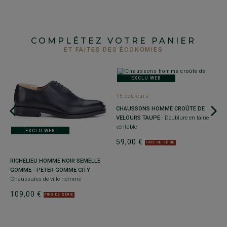
COMPLÉTEZ VOTRE PANIER
ET FAITES DES ÉCONOMIES
EXCLU WEB
+5 couleurs
CHAUSSONS HOMME CROÛTE DE
VELOURS TAUPE
- Doublure en laine
véritable
EXCLU WEB
59,00 €
FINS DE SÉRIE
+
RICHELIEU HOMME NOIR SEMELLE
P
GOMME - PETER GOMME CITY
-
B
Chaussures de ville homme
C
109,00 €
1
FINS DE SÉRIE