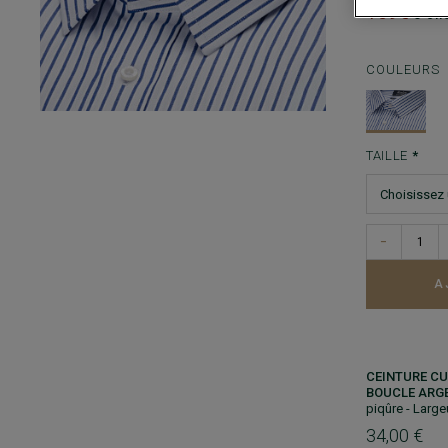
159€
5 che
COULEURS
TAILLE
−
A
CEINTURE CU
BOUCLE ARGE
piqûre - Larg
34,00 €