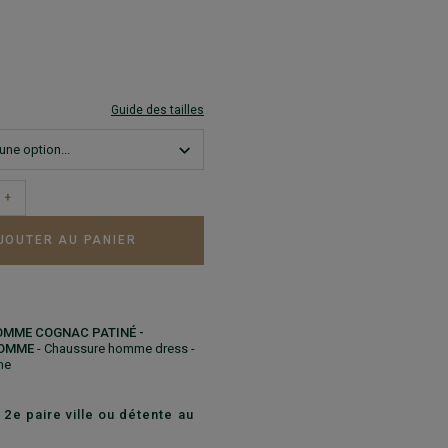
Guide des tailles
+
JOUTER AU PANIER
OMME COGNAC PATINÉ -
GOMME
- Chaussure homme dress -
me
 2e paire ville ou détente au