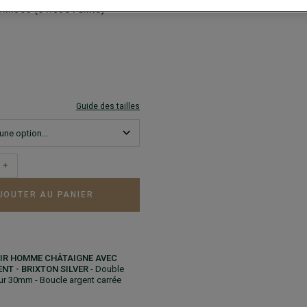
mises (31.80€ l'unité)
Guide des tailles
+
JOUTER AU PANIER
IR HOMME CHÂTAIGNE AVEC
NT - BRIXTON SILVER
- Double
eur 30mm - Boucle argent carrée