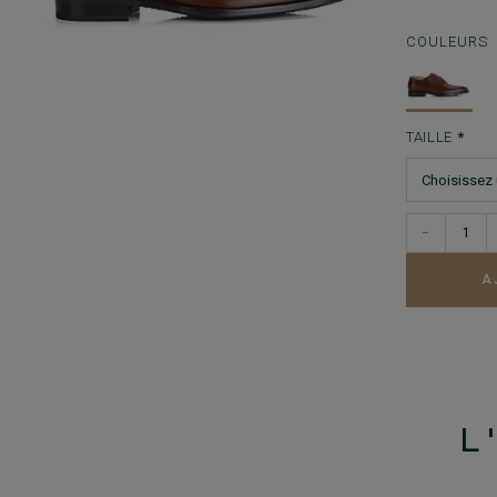
COULEURS
TAILLE
−
A
L