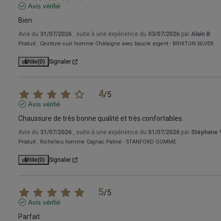
Avis vérifié
Bien
Avis du
31/07/2026
, suite à une expérience du
03/07/2026
par
Alain B.
Produit :
Ceinture cuir homme Châtaigne avec boucle argent - BRIXTON SILVER
Utile
(0)
Signaler
4
/
5
Avis vérifié
Chaussure de très bonne qualité et très confortables.
Avis du
31/07/2026
, suite à une expérience du
01/07/2026
par
Stéphane 
Produit :
Richelieu homme Cognac Patiné - STANFORD GOMME
Utile
(0)
Signaler
5
/
5
Avis vérifié
Parfait