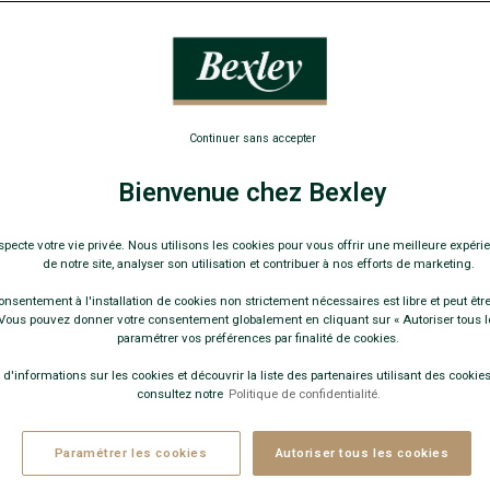
ME VELOURS CÔTELÉ LAVÉ CAMEL
- Coupe ajustée - Velours Coton
INS DE SÉRIE
Continuer sans accepter
Guide des tailles
Bienvenue chez Bexley
specte votre vie privée. Nous utilisons les cookies pour vous offrir une meilleure expérie
+
de notre site, analyser son utilisation et contribuer à nos efforts de marketing.
onsentement à l'installation de cookies non strictement nécessaires est libre et peut être 
JOUTER AU PANIER
ous pouvez donner votre consentement globalement en cliquant sur « Autoriser tous l
paramétrer vos préférences par finalité de cookies.
 d'informations sur les cookies et découvrir la liste des partenaires utilisant des cookies 
consultez notre
Politique de confidentialité.
NCHE À RAYURES NAVY - NOËLIEN
gues - Col français - Coupe confort
Paramétrer les cookies
Autoriser tous les cookies
mises (39.67€ l'unité)