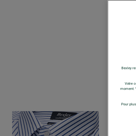
BLAZER HOM
- LÉONTILDE
Lavé Italien
130,00 €
F
COULEURS
TAILLE
Bexley re
−
Votre c
A
moment. V
Pour plus
CHEMISE BLA
- Manches lon
64,00 €
119€
3 che