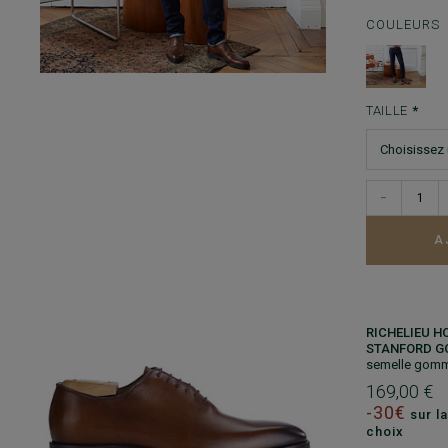
COULEURS
TAILLE
−
A
RICHELIEU H
STANFORD 
semelle gom
169,00 €
-30€
sur la
choix