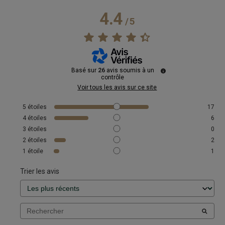
4.4
/
5
Basé sur
26
avis soumis à un
contrôle
Voir tous les avis sur ce site
5
étoiles
17
4
étoiles
6
3
étoiles
0
2
étoiles
2
1
étoile
1
Trier les avis