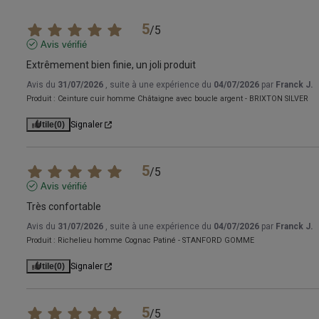
5
/
5
Avis vérifié
Extrêmement bien finie, un joli produit
Avis du
31/07/2026
, suite à une expérience du
04/07/2026
par
Franck J.
Produit :
Ceinture cuir homme Châtaigne avec boucle argent - BRIXTON SILVER
Utile
(0)
Signaler
5
/
5
Avis vérifié
Très confortable
Avis du
31/07/2026
, suite à une expérience du
04/07/2026
par
Franck J.
Produit :
Richelieu homme Cognac Patiné - STANFORD GOMME
Utile
(0)
Signaler
5
/
5