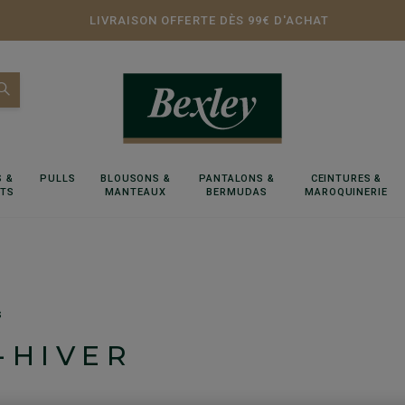
LIVRAISON OFFERTE DÈS 99€ D'ACHAT
 &
PULLS
BLOUSONS &
PANTALONS &
CEINTURES &
RTS
MANTEAUX
BERMUDAS
MAROQUINERIE
s
-HIVER