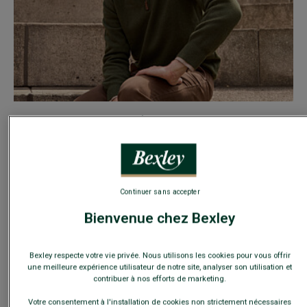
PULL HOMME LAINE COL ZIPPÉ VERT - KENNETH
- Double fil - Coupe
standard
79,00 €
59€
Le 2e pull laine au choix
Continuer sans accepter
COULEURS
Bienvenue chez Bexley
Bexley respecte votre vie privée. Nous utilisons les cookies pour vous offrir
TAILLE
Guide des tailles
une meilleure expérience utilisateur de notre site, analyser son utilisation et
contribuer à nos efforts de marketing.
Votre consentement à l'installation de cookies non strictement nécessaires