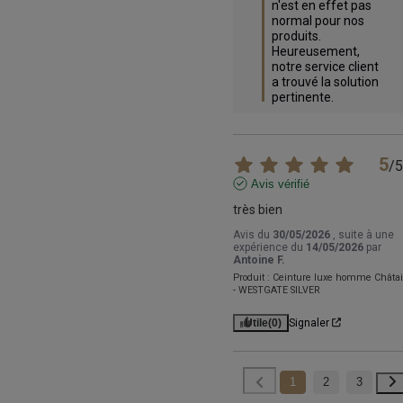
n'est en effet pas 
normal pour nos 
produits. 

Heureusement, 
notre service client 
a trouvé la solution 
pertinente.
5
/
5
Avis vérifié
très bien
Avis du
30/05/2026
, suite à une
expérience du
14/05/2026
par
Antoine F.
Produit :
Ceinture luxe homme Châta
- WESTGATE SILVER
Utile
(0)
Signaler
1
2
3