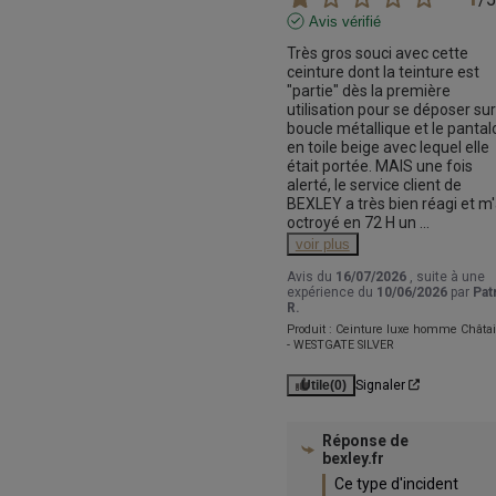
Avis vérifié
Très gros souci avec cette 
ceinture dont la teinture est 
"partie" dès la première 
utilisation pour se déposer sur 
boucle métallique et le pantalo
en toile beige avec lequel elle 
était portée. MAIS une fois 
alerté, le service client de 
BEXLEY a très bien réagi et m'
octroyé en 72 H un 
...
voir plus
Avis du
16/07/2026
, suite à une
expérience du
10/06/2026
par
Pat
R.
Produit :
Ceinture luxe homme Châta
- WESTGATE SILVER
Utile
(0)
Signaler
Réponse de
bexley.fr
Ce type d'incident 