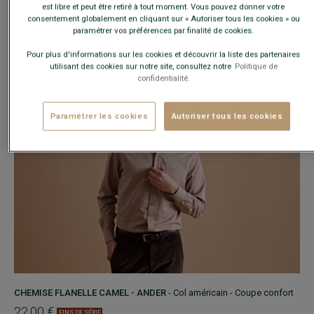
est libre et peut être retiré à tout moment. Vous pouvez donner votre
−
+
consentement globalement en cliquant sur « Autoriser tous les cookies » ou
paramétrer vos préférences par finalité de cookies.
AJOUTER AU PANIER
Pour plus d'informations sur les cookies et découvrir la liste des partenaires
utilisant des cookies sur notre site, consultez notre
Politique de
confidentialité.
Paramétrer les cookies
Autoriser tous les cookies
CHEMISE FLANELLE CAMEL - ANDER
- Col américain - Coupe confort
22,00 €
FINS DE SÉRIE