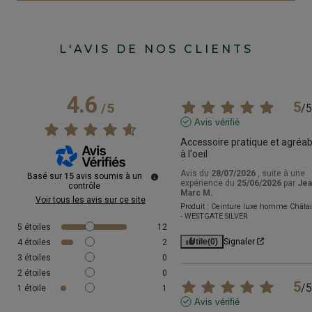
L'AVIS DE NOS CLIENTS
4.6
5
/
5
/
5
Avis vérifié
Accessoire pratique et agréabl
à l'oeil
Avis du
28/07/2026
, suite à une
Basé sur
15
avis soumis à un
expérience du
25/06/2026
par
Jea
contrôle
Marc M.
Voir tous les avis sur ce site
Produit :
Ceinture luxe homme Châta
- WESTGATE SILVER
5
étoiles
12
Utile
(0)
Signaler
4
étoiles
2
3
étoiles
0
2
étoiles
0
5
/
5
1
étoile
1
Avis vérifié