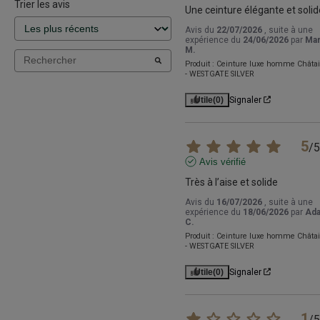
Trier les avis
Une ceinture élégante et solid
Avis du
22/07/2026
, suite à une
expérience du
24/06/2026
par
Mar
M.
Produit :
Ceinture luxe homme Châta
- WESTGATE SILVER
Utile
(0)
Signaler
5
/
5
Avis vérifié
Très à l’aise et solide
Avis du
16/07/2026
, suite à une
expérience du
18/06/2026
par
Ad
C.
Produit :
Ceinture luxe homme Châta
- WESTGATE SILVER
Utile
(0)
Signaler
1
/
5