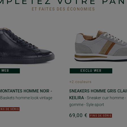
MPLÉTEZ VOTRE PAN
ET FAITES DES ÉCONOMIES
 WEB
EXCLU WEB
+2 couleurs
MONTANTES HOMME NOIR -
SNEAKERS HOMME GRIS CLAIR
 Baskets homme look vintage
KEILIRA
- Sneaker cuir homme -
gomme - Syle sport
INS DE SÉRIE
69,00 €
FINS DE SÉRIE