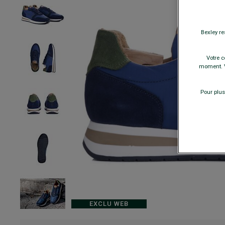
Bexley re
Votre c
moment. V
Pour plus
EXCLU WEB