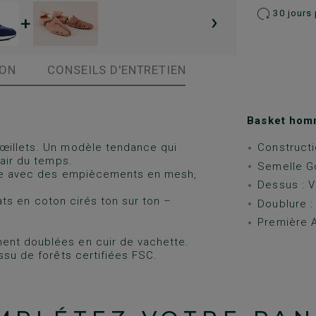
›
30 jours 
+
ION
CONSEILS D'ENTRETIEN
Basket hom
 œillets. Un modèle tendance qui
Construct
’air du temps.
Semelle 
uge avec des empiècements en mesh,
Dessus : V
lats en coton cirés ton sur ton –
Doublure :
Première A
ent doublées en cuir de vachette.
ssu de forêts certifiées FSC.