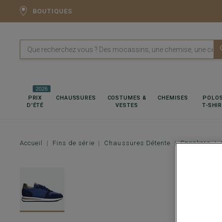
BOUTIQUES
2026
PRIX
CHAUSSURES
COSTUMES &
CHEMISES
POLOS
D'ÉTÉ
VESTES
T-SHI
Accueil
Fins de série
Chaussures Détente
Sneakers