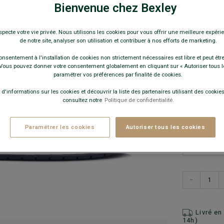
Baskets hom
Bienvenue chez Bexley
59,0
specte votre vie privée. Nous utilisons les cookies pour vous offrir une meilleure expérie
de notre site, analyser son utilisation et contribuer à nos efforts de marketing.
Pay
onsentement à l'installation de cookies non strictement nécessaires est libre et peut être 
ous pouvez donner votre consentement globalement en cliquant sur « Autoriser tous l
COULEURS 
paramétrer vos préférences par finalité de cookies.
 d'informations sur les cookies et découvrir la liste des partenaires utilisant des cookies 
consultez notre
Politique de confidentialité.
Paramétrer les cookies
Autoriser tous les cookies
−
Livré e
14h)