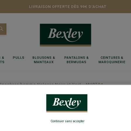
LIVRAISON OFFERTE DÈS 99€ D'ACHAT
 &
PULLS
BLOUSONS &
PANTALONS &
CEINTURES &
RTS
MANTEAUX
BERMUDAS
MAROQUINERIE
Sneakers homme Velours Navy et Vert - MURTOA
Sneaker
MURTO
Continuer sans accepter