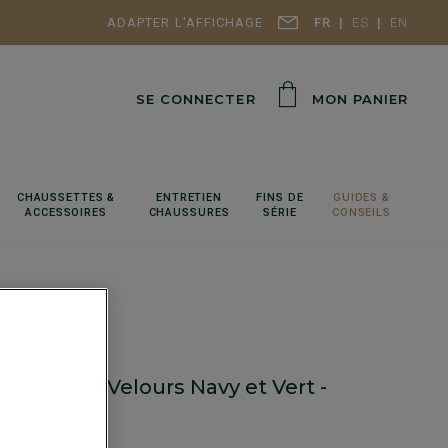
ADAPTER L'AFFICHAGE
FR
ES
EN
SE CONNECTER
MON PANIER
CHAUSSETTES &
ENTRETIEN
FINS DE
GUIDES &
ACCESSOIRES
CHAUSSURES
SÉRIE
CONSEILS
s homme Velours Navy et Vert -
A