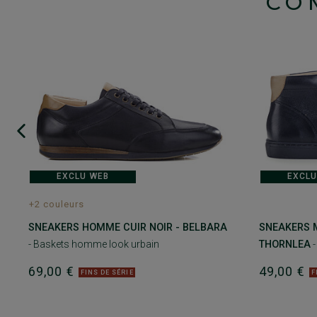
CO
EXCLU WEB
EXCLU
+2 couleurs
SNEAKERS HOMME CUIR NOIR - BELBARA
SNEAKERS 
- Baskets homme look urbain
THORNLEA
-
69,00 €
49,00 €
FINS DE SÉRIE
F