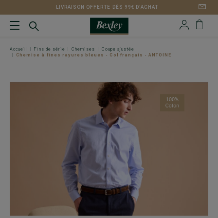
LIVRAISON OFFERTE DÈS 99€ D'ACHAT
Accueil
Fins de série
Chemises
Coupe ajustée
Chemise à fines rayures bleues - Col français - ANTOINE