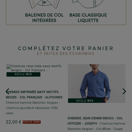
COMPLÉTEZ VOTRE PANIER
ET FAITES DES ÉCONOMIES
EXCLU WEB
+
CHEMISE IMPRIMÉE NAVY MOTIFS
C
BEIGES - COL FRANÇAIS - ALPHONSE
-
B
EXCLU WEB
Chemise homme Manches longues -
M
Chemise ajustée et raccourcie 100%
M
coton
aj
C
CHEMISE JEAN DENIM INDIGO - COL
22,00 €
2
FINS DE SÉRIE
OFFICIER - JOSEPH
- Chemise homme
Manches longues - Col officier - Coupe