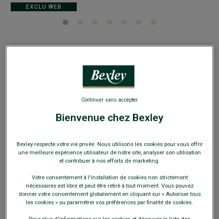
EXCLU WEB
Chemise à fines rayures bleues - Col français -
ANTOINE
Chemise homme Manches longues - Chemise ajustée 100%
Continuer sans accepter
coton
Bienvenue chez Bexley
22,00 €
FINS DE SÉRIE
Bexley respecte votre vie privée. Nous utilisons les cookies pour vous offrir
Payez en plusieurs fois dès 199€ d'achat
une meilleure expérience utilisateur de notre site, analyser son utilisation
et contribuer à nos efforts de marketing.
COULEURS DISPONIBLES
Votre consentement à l'installation de cookies non strictement
nécessaires est libre et peut être retiré à tout moment. Vous pouvez
donner votre consentement globalement en cliquant sur « Autoriser tous
les cookies » ou paramétrer vos préférences par finalité de cookies.
Pour plus d'informations sur les cookies et découvrir la liste des