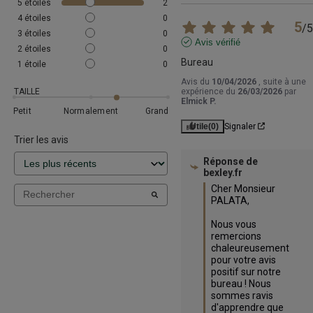
5
étoiles
2
4
étoiles
0
5
/
5
3
étoiles
0
Avis vérifié
2
étoiles
0
Bureau
1
étoile
0
Avis du
10/04/2026
, suite à une
TAILLE
expérience du
26/03/2026
par
Elmick P.
Petit
Normalement
Grand
Utile
(0)
Signaler
Trier les avis
Réponse de
bexley.fr
Cher Monsieur 
PALATA,

Nous vous 
remercions 
chaleureusement 
pour votre avis 
positif sur notre 
bureau ! Nous 
sommes ravis 
d'apprendre que 