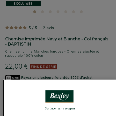
EXCLU WEB
5
/
5
-
2
avis
Chemise imprimée Navy et Blanche - Col français
- BAPTISTIN
Chemise homme Manches longues - Chemise ajustée et
raccourcie 100% coton
22,00 €
FINS DE SÉRIE
Payez en plusieurs fois dès 199€ d'achat
COULEURS DISPONIBLES
Continuer sans accepter