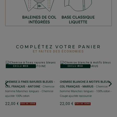
COMPLÉTEZ VOTRE PANIER
ET FAITES DES ÉCONOMIES
EXCLU WEB
EXCLU WEB
CHEMISE À FINES RAYURES BLEUES -
CHEMISE BLANCHE À MOTIFS BLEUS -
C
COL FRANÇAIS - ANTOINE
- Chemise
COL FRANÇAIS - MARIUS
- Chemise
C
homme Manches longues - Chemise
homme Manches longues - 100% coton -
M
ajustée 100% coton
Coupe ajustée raccourcie
aj
22,00 €
22,00 €
2
FINS DE SÉRIE
FINS DE SÉRIE