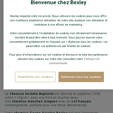
Bienvenue chez Bexley
Guide des tailles
Bexley respecte votre vie privée. Nous utilisons les cookies pour vous offrir
une meilleure expérience utilisateur de notre site, analyser son utilisation et
Quelle est ma taille ?
contribuer à nos efforts de marketing.
Votre consentement à l'installation de cookies non strictement nécessaires
AJOUTER AU PANIER
−
+
est libre et peut être retiré à tout moment. Vous pouvez donner votre
consentement globalement en cliquant sur « Autoriser tous les cookies » ou
paramétrer vos préférences par finalité de cookies.
Livré en 24h ouvrées avec Chronopost Express
Pour plus d'informations sur les cookies et découvrir la liste des partenaires
(commandez avant 14h)
utilisant des cookies sur notre site, consultez notre
Politique de
confidentialité.
30 jours pour changer d'avis !
Paramétrer les cookies
Autoriser tous les cookies
CARACTÉRISTIQUES
MATIÈRE & FABRICATION
CONSE
La
chemise homme Baptistin
est réalisée en popeline 100%
coton 110g/m², avec une finition toucher doux.
Une
chemise manches longues
avec un
col français
,
contemporaine, parfaite pour une tenue décontractée.