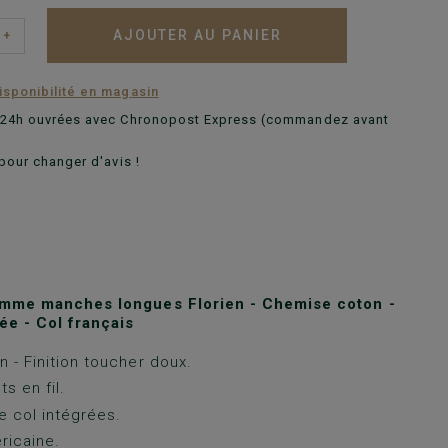
AJOUTER AU PANIER
+
disponibilité en magasin
n 24h ouvrées avec Chronopost Express (commandez avant
pour changer d'avis !
mme manches longues Florien - Chemise coton -
ée - Col français
 - Finition toucher doux.
ts en fil.
e col intégrées.
ricaine.