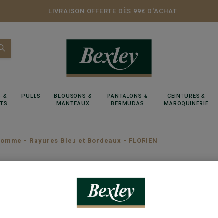
LIVRAISON OFFERTE DÈS 99€ D'ACHAT
 &
PULLS
BLOUSONS &
PANTALONS &
CEINTURES &
RTS
MANTEAUX
BERMUDAS
MAROQUINERIE
omme - Rayures Bleu et Bordeaux - FLORIEN
Chemise
Bordeau