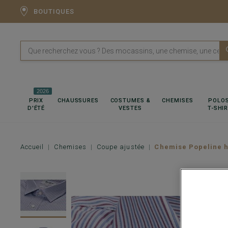
BOUTIQUES
2026
PRIX
CHAUSSURES
COSTUMES &
CHEMISES
POLOS
D'ÉTÉ
VESTES
T-SHI
Accueil
Chemises
Coupe ajustée
Chemise Popeline h