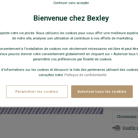
Coupe Ajust
Continuer sans accepter
64,0
Bienvenue chez Bexley
119€
3 c
specte votre vie privée. Nous utilisons les cookies pour vous offrir une meilleure expérie
de notre site, analyser son utilisation et contribuer à nos efforts de marketing.
159€
5 c
onsentement à l'installation de cookies non strictement nécessaires est libre et peut être 
ous pouvez donner votre consentement globalement en cliquant sur « Autoriser tous l
Pay
paramétrer vos préférences par finalité de cookies.
COULEURS 
 d'informations sur les cookies et découvrir la liste des partenaires utilisant des cookies 
consultez notre
Politique de confidentialité.
Paramétrer les cookies
Autoriser tous les cookies
Quelle 