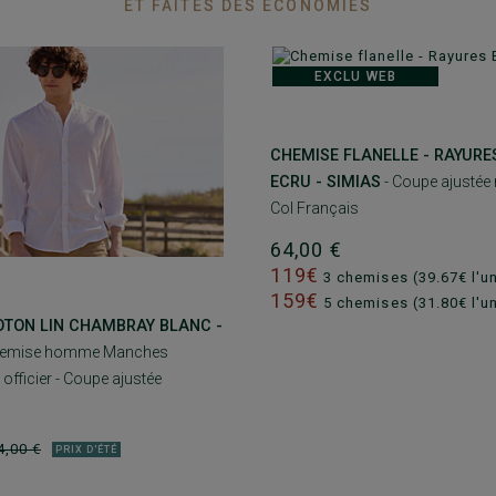
ET FAITES DES ÉCONOMIES
EXCLU WEB
CHEMISE FLANELLE - RAYURE
ECRU - SIMIAS
- Coupe ajustée
Col Français
64,00 €
119€
3 chemises (39.67€ l'un
159€
5 chemises (31.80€ l'un
OTON LIN CHAMBRAY BLANC -
hemise homme Manches
 officier - Coupe ajustée
4,00 €
PRIX D'ÉTÉ