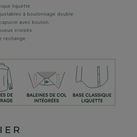
ique liquette.
justables à boutonnage double.
capucin avec bouton.
ousus croisés.
e rechange.
IER