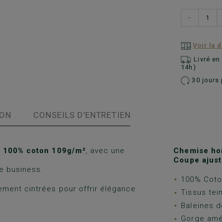
−
Voir la 
Livré e
14h)
30 jours 
ION
CONSEILS D'ENTRETIEN
 100% coton 109g/m²
, avec une
Chemise ho
Coupe ajust
e business.
100% Coton
ment cintrées pour offrir élégance
Tissus tein
Baleines d
Gorge amé