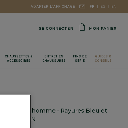
ADAPTER L'AFFICHAGE
FR
ES
EN
SE CONNECTER
MON PANIER
CHAUSSETTES &
ENTRETIEN
FINS DE
GUIDES &
ACCESSOIRES
CHAUSSURES
SÉRIE
CONSEILS
 Popeline homme - Rayures Bleu et
x - FLORIEN