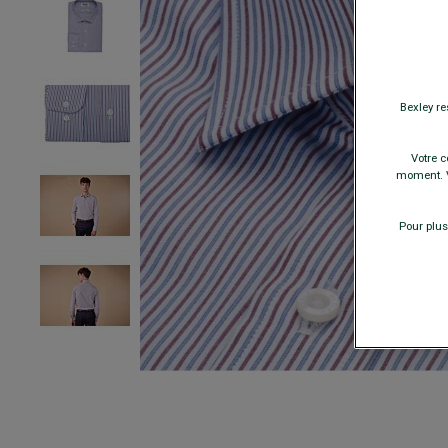
Bexley re
Votre c
moment. V
Pour plus