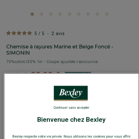
5
/
5
-
2
avis
Chemise à rayures Marine et Beige Foncé -
SIMONIN
70%coton/30% lin - Coupe ajustée raccourcie
32,00 €
64,00 €
PRIX D'ÉTÉ
Payez en plusieurs fois dès 199€ d'achat
COULEURS DISPONIBLES
Continuer sans accepter
Bienvenue chez Bexley
Bexley respecte votre vie privée. Nous utilisons les cookies pour vous offrir