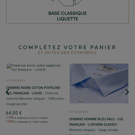
COMPLÉTEZ VOTRE PANIER
ET FAITES DES ÉCONOMIES
+3 couleurs
CHEMISE NOIRE COTON POPELINE -
-
COL FRANÇAIS - LOUIS
- Chemise
homme Manches longues - 100% coton -
Coupe ajustée
+2 couleurs
+
64,00 €
119€
3 chemises (39.67€ l'unité)
CHEMISE HOMME BLEU PALE - COL
C
159€
5 chemises (31.80€ l'unité)
FRANÇAIS - LUDIVIEN CLASSIC
-
P
Manches longues - Gorge simple -
a