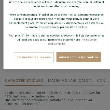
une meilleure expérience utilisateur de notre site, analyser son utilisation et
contribuer à nos efforts de marketing.
Guide des tailles
Votre consentement à l'installation de cookies non strictement nécessaires
Quelle est ma taille ?
est libre et peut être retiré à tout moment. Vous pouvez donner votre
consentement globalement en cliquant sur « Autoriser tous les cookies » ou
paramétrer vos préférences par finalité de cookies.
AJOUTER AU PANIER
−
+
Pour plus d'informations sur les cookies et découvrir la liste des partenaires
utilisant des cookies sur notre site, consultez notre
Politique de
confidentialité.
Voir la disponibilité en magasin
Livré en 24h ouvrées avec Chronopost Express
Paramétrer les cookies
Autoriser tous les cookies
(commandez avant 14h)
30 jours pour changer d'avis !
CARACTÉRISTIQUES
MATIÈRE & FABRICATION
CONSE
La chemise Simonin est réalisée en Voile de 70% coton/30% lin
120g/m², avec une finition lavée.
Une chemise contemporaine, parfaite pour un look estival
décontracté et sans effort.