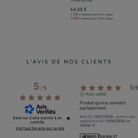
Coupe ajustée
6
64,00 €
1
1
119€
3 chemises (39.67€ l'unité)
159€
5 chemises (31.80€ l'unité)
L'AVIS DE NOS CLIENTS
5
5
/
5
/
5
Avis vérifié
Produit qui me convient 
parfaitement
Avis du
10/07/2026
, suite à une
Basé sur
2
avis soumis à un
expérience du
15/06/2026
par
contrôle
Olivier C.
Voir tous les avis sur ce site
Utile
(0)
Signaler