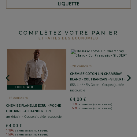
COMPLÉTEZ VOTRE PANIER
ET FAITES DES ÉCONOMIES
+28 couleurs
+
CHEMISE COTON LIN CHAMBRAY
C
BLANC - COL FRANÇAIS - SILBERT
-
P
55% Lin/ 45% Coton - Coupe ajustée
C
EXCLU WEB
raccourcie
3
+12 couleurs
64,00 €
119€
3 chemises (39.67€ l'unité)
CHEMISE FLANELLE ECRU - POCHE
159€
5 chemises (31.80€ l'unité)
POITRINE - ALEXANDER
- Col
américain - Coupe ajustée raccourcie
64,00 €
119€
3 chemises (39.67€ l'unité)
159€
5 chemises (31.80€ l'unité)