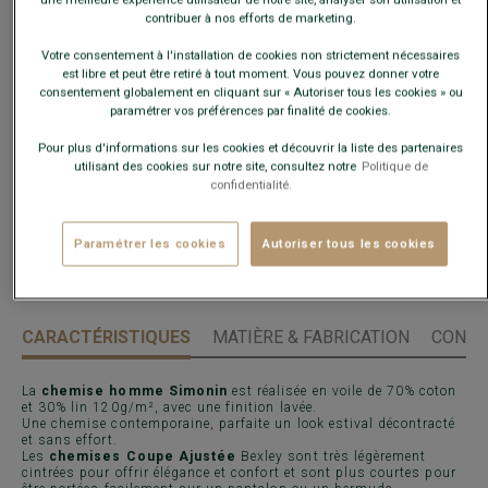
contribuer à nos efforts de marketing.
Guide des tailles
Votre consentement à l'installation de cookies non strictement nécessaires
est libre et peut être retiré à tout moment. Vous pouvez donner votre
Quelle est ma taille ?
consentement globalement en cliquant sur « Autoriser tous les cookies » ou
paramétrer vos préférences par finalité de cookies.
AJOUTER AU PANIER
−
+
Pour plus d'informations sur les cookies et découvrir la liste des partenaires
utilisant des cookies sur notre site, consultez notre
Politique de
confidentialité.
Livré en 24h ouvrées avec Chronopost Express
(commandez avant 14h)
Paramétrer les cookies
Autoriser tous les cookies
30 jours pour changer d'avis !
CARACTÉRISTIQUES
MATIÈRE & FABRICATION
CONSE
La
chemise homme Simonin
est réalisée en voile de 70% coton
et 30% lin 120g/m², avec une finition lavée.
Une chemise contemporaine, parfaite un look estival décontracté
et sans effort.
Les
chemises Coupe Ajustée
Bexley sont très légèrement
cintrées pour offrir élégance et confort et sont plus courtes pour