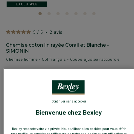
EXCLU WEB
5
/
5
-
2
avis
Chemise coton lin rayée Corail et Blanche -
SIMONIN
Chemise homme - Col français - Coupe ajustée raccourcie
32,00 €
64,00 €
PRIX D'ÉTÉ
Payez en plusieurs fois dès 199€ d'achat
COULEURS DISPONIBLES
Continuer sans accepter
Bienvenue chez Bexley
Bexley respecte votre vie privée. Nous utilisons les cookies pour vous offrir
une meilleure expérience utilisateur de notre site, analyser son utilisation et