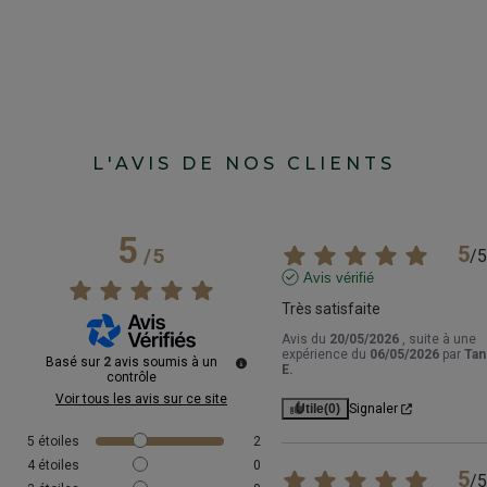
L'AVIS DE NOS CLIENTS
5
5
/
5
/
5
Avis vérifié
Très satisfaite
Avis du
20/05/2026
, suite à une
expérience du
06/05/2026
par
Tan
Basé sur
2
avis soumis à un
E.
contrôle
Voir tous les avis sur ce site
Utile
(0)
Signaler
5
étoiles
2
4
étoiles
0
5
/
5