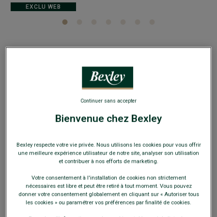
EXCLU WEB
Surchemise en flanelle Camel - THÉODÉRIC
100% coton - Coupe ajustée raccourcie
Continuer sans accepter
22,00 €
FINS DE SÉRIE
Bienvenue chez Bexley
Payez en plusieurs fois dès 199€ d'achat
Bexley respecte votre vie privée. Nous utilisons les cookies pour vous offrir
COULEURS DISPONIBLES
une meilleure expérience utilisateur de notre site, analyser son utilisation
et contribuer à nos efforts de marketing.
Votre consentement à l'installation de cookies non strictement
nécessaires est libre et peut être retiré à tout moment. Vous pouvez
donner votre consentement globalement en cliquant sur « Autoriser tous
les cookies » ou paramétrer vos préférences par finalité de cookies.