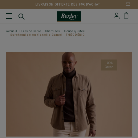
LIVRAISON OFFERTE DÈS 99€ D'ACHAT
Accueil
Fins de série
Chemises
Coupe ajustée
Surchemise en flanelle Camel - THÉODÉRIC