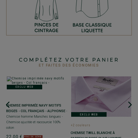
COMPLÉTEZ VOTRE PANIER
ET FAITES DES ÉCONOMIES
EXCLU WEB
+
C
CHEMISE IMPRIMÉE NAVY MOTIFS
-
B
BEIGES - COL FRANÇAIS - ALPHONSE
-
h
EXCLU WEB
Chemise homme Manches longues -
-
Chemise ajustée et raccourcie 100%
+2 couleurs
2
coton
CHEMISE TWILL BLANCHE À
22,00 €
FINS DE SÉRIE