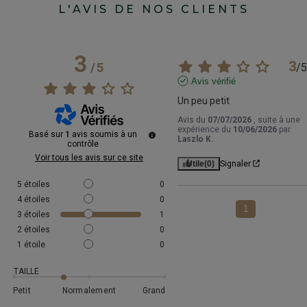
L'AVIS DE NOS CLIENTS
3
3
/
5
/
5
Avis vérifié
Un peu petit
Avis du
07/07/2026
, suite à une
expérience du
10/06/2026
par
Basé sur
1
avis soumis à un
Laszlo K.
contrôle
Voir tous les avis sur ce site
Utile
(0)
Signaler
5
étoiles
0
4
étoiles
0
1
3
étoiles
1
2
étoiles
0
1
étoile
0
TAILLE
Petit
Normalement
Grand