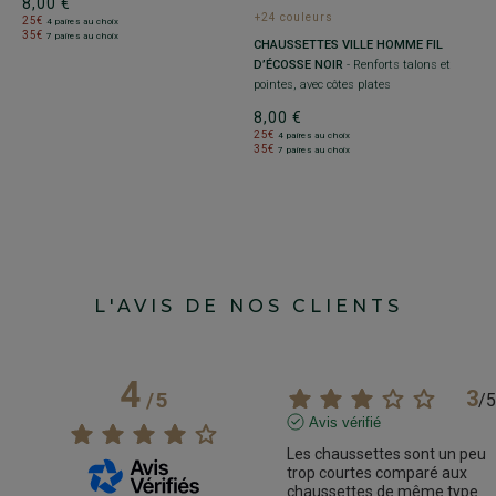
8,00 €
8
+24 couleurs
25€
2
4 paires au choix
35€
3
7 paires au choix
CHAUSSETTES VILLE HOMME FIL
D’ÉCOSSE NOIR
- Renforts talons et
pointes, avec côtes plates
8,00 €
25€
4 paires au choix
35€
7 paires au choix
L'AVIS DE NOS CLIENTS
4
3
/
5
/
5
Avis vérifié
Les chaussettes sont un peu 
trop courtes comparé aux 
chaussettes de même type 