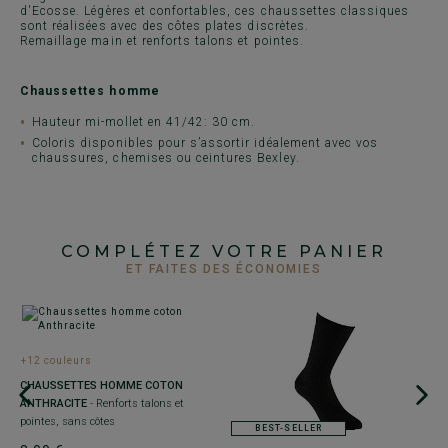
d'Ecosse. Légères et confortables, ces chaussettes classiques
sont réalisées avec des côtes plates discrètes.
Remaillage main et renforts talons et pointes.
Chaussettes homme
Hauteur mi-mollet en 41/42: 30 cm.
Coloris disponibles pour s’assortir idéalement avec vos
chaussures, chemises ou ceintures Bexley.
COMPLÉTEZ VOTRE PANIER
ET FAITES DES ÉCONOMIES
+12 couleurs
+
CHAUSSETTES HOMME COTON
C
ANTHRACITE
- Renforts talons et
D
pointes, sans côtes
po
BEST-SELLER