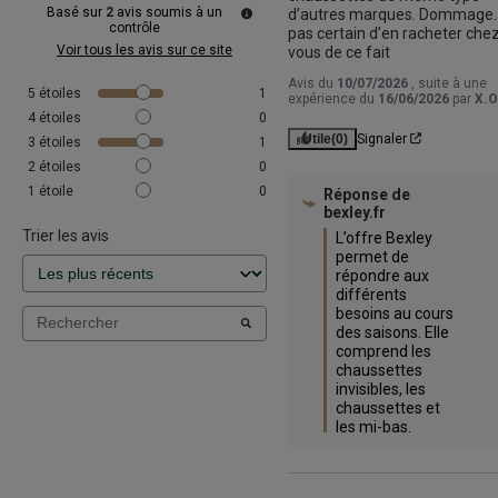
Basé sur
2
avis soumis à un
d’autres marques. Dommage
contrôle
pas certain d’en racheter chez
Voir tous les avis sur ce site
vous de ce fait
Avis du
10/07/2026
, suite à une
5
étoiles
1
expérience du
16/06/2026
par
X.O
4
étoiles
0
Utile
(0)
Signaler
3
étoiles
1
2
étoiles
0
1
étoile
0
Réponse de
bexley.fr
Trier les avis
L’offre Bexley 
permet de 
répondre aux 
différents 
besoins au cours 
des saisons. Elle 
comprend les 
chaussettes 
invisibles, les 
chaussettes et 
les mi-bas.