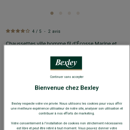
4
/
5
-
2
avis
Chaussettes ville homme fil d’Écosse Marine et
Vert
Renforts talons et pointes, avec côtes plates
8,00 €
Continuer sans accepter
25€
4 paires au choix
Bienvenue chez Bexley
35€
7 paires au choix
Bexley respecte votre vie privée. Nous utilisons les cookies pour vous offrir
Payez en plusieurs fois dès 199€ d'achat
une meilleure expérience utilisateur de notre site, analyser son utilisation et
contribuer à nos efforts de marketing.
COULEURS DISPONIBLES
Votre consentement à l'installation de cookies non strictement nécessaires
est libre et peut être retiré à tout moment. Vous pouvez donner votre