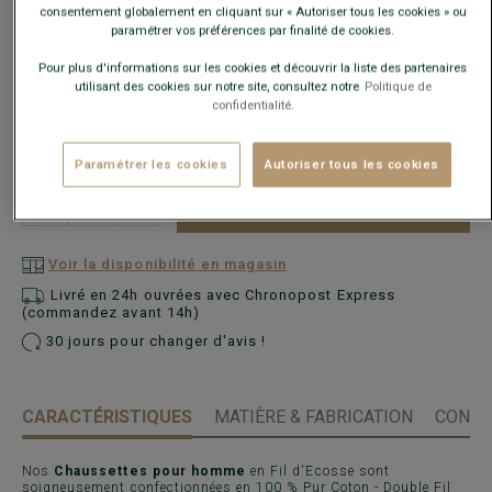
consentement globalement en cliquant sur « Autoriser tous les cookies » ou
paramétrer vos préférences par finalité de cookies.
Pour plus d'informations sur les cookies et découvrir la liste des partenaires
utilisant des cookies sur notre site, consultez notre
Politique de
confidentialité.
Paramétrer les cookies
Autoriser tous les cookies
AJOUTER AU PANIER
−
+
Voir la disponibilité en magasin
Livré en 24h ouvrées avec Chronopost Express
(commandez avant 14h)
30 jours pour changer d'avis !
CARACTÉRISTIQUES
MATIÈRE & FABRICATION
CONSE
Nos
Chaussettes pour homme
en Fil d'Ecosse sont
soigneusement confectionnées en 100 % Pur Coton - Double Fil