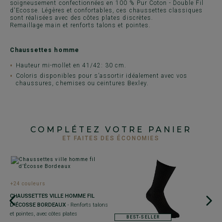
soigneusement confectionnées en 100 % Pur Coton - Double Fil
d'Ecosse. Légères et confortables, ces chaussettes classiques
sont réalisées avec des côtes plates discrètes.
Remaillage main et renforts talons et pointes.
Chaussettes homme
Hauteur mi-mollet en 41/42: 30 cm.
Coloris disponibles pour s’assortir idéalement avec vos
chaussures, chemises ou ceintures Bexley.
COMPLÉTEZ VOTRE PANIER
ET FAITES DES ÉCONOMIES
+24 couleurs
U
CHAUSSETTES VILLE HOMME FIL
D’ÉCOSSE BORDEAUX
- Renforts talons
et pointes, avec côtes plates
BEST-SELLER