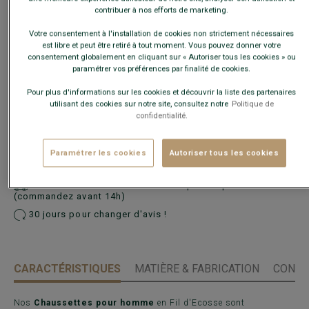
contribuer à nos efforts de marketing.
Votre consentement à l'installation de cookies non strictement nécessaires
est libre et peut être retiré à tout moment. Vous pouvez donner votre
consentement globalement en cliquant sur « Autoriser tous les cookies » ou
paramétrer vos préférences par finalité de cookies.
Pour plus d'informations sur les cookies et découvrir la liste des partenaires
utilisant des cookies sur notre site, consultez notre
Politique de
confidentialité.
AJOUTER AU PANIER
−
+
Paramétrer les cookies
Autoriser tous les cookies
Voir la disponibilité en magasin
Livré en 24h ouvrées avec Chronopost Express
(commandez avant 14h)
30 jours pour changer d'avis !
CARACTÉRISTIQUES
MATIÈRE & FABRICATION
CONSE
Nos
Chaussettes pour homme
en Fil d'Ecosse sont