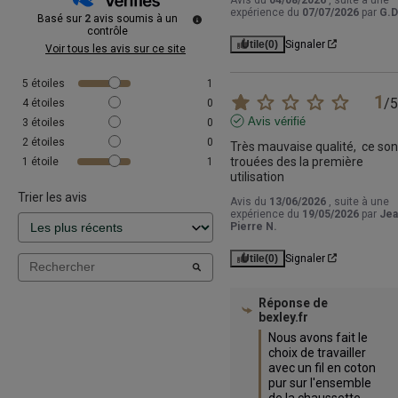
expérience du
07/07/2026
par
G.D
Basé sur
2
avis soumis à un
contrôle
Utile
(0)
Signaler
Voir tous les avis sur ce site
5
étoiles
1
1
/
5
4
étoiles
0
Avis vérifié
3
étoiles
0
2
étoiles
0
Très mauvaise qualité,  ce sont
trouées des la première 
1
étoile
1
utilisation
Trier les avis
Avis du
13/06/2026
, suite à une
expérience du
19/05/2026
par
Jea
Pierre N.
Utile
(0)
Signaler
Réponse de
bexley.fr
Nous avons fait le 
choix de travailler 
avec un fil en coton 
pur sur l'ensemble 
de la chaussette 