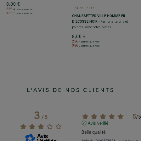
8,00 €
+24 couleurs
+
25€
4 paires au choix
35€
7 paires au choix
CHAUSSETTES VILLE HOMME FIL
C
D’ÉCOSSE NOIR
- Renforts talons et
C
pointes, avec côtes plates
po
8,00 €
8
25€
2
4 paires au choix
35€
3
7 paires au choix
L'AVIS DE NOS CLIENTS
3
5
/
5
/
5
Avis vérifié
Belle qualité
Avis du
04/08/2026
, suite à une