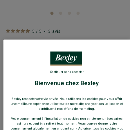
5
/
5
-
3
avis
Chaussettes ville homme fil d’Écosse Bleu Clair
Renforts talons et pointes, avec côtes plates
8,00 €
Continuer sans accepter
25€
4 paires au choix
Bienvenue chez Bexley
35€
7 paires au choix
Bexley respecte votre vie privée. Nous utilisons les cookies pour vous offrir
Payez en plusieurs fois dès 199€ d'achat
une meilleure expérience utilisateur de notre site, analyser son utilisation et
contribuer à nos efforts de marketing.
COULEURS DISPONIBLES
Votre consentement à l'installation de cookies non strictement nécessaires
est libre et peut être retiré à tout moment. Vous pouvez donner votre
consentement globalement en cliquant sur « Autoriser tous les cookies » ou