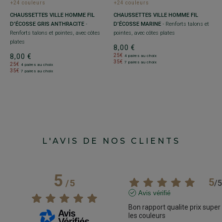
+
+24 couleurs
+24 couleurs
C
CHAUSSETTES VILLE HOMME FIL
CHAUSSETTES VILLE HOMME FIL
D
D’ÉCOSSE GRIS ANTHRACITE
-
D’ÉCOSSE MARINE
- Renforts talons et
-
Re
Renforts talons et pointes, avec côtes
pointes, avec côtes plates
pl
plates
8,00 €
8
8,00 €
25€
4 paires au choix
35€
7 paires au choix
2
25€
4 paires au choix
3
35€
7 paires au choix
L'AVIS DE NOS CLIENTS
5
5
/
5
/
5
Avis vérifié
Bon rapport qualite prix super 
les couleurs