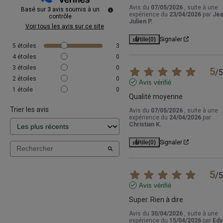
Avis du
07/05/2026
, suite à une
Basé sur
3
avis soumis à un
expérience du
23/04/2026
par
Jea
contrôle
Julien P.
Voir tous les avis sur ce site
Utile
(0)
Signaler
5
étoiles
3
4
étoiles
0
3
étoiles
0
5
/
5
2
étoiles
0
Avis vérifié
1
étoile
0
Qualité moyenne
Trier les avis
Avis du
07/05/2026
, suite à une
expérience du
24/04/2026
par
Christian K.
Utile
(0)
Signaler
5
/
5
Avis vérifié
Super. Rien à dire
Avis du
30/04/2026
, suite à une
expérience du
15/04/2026
par
Edy