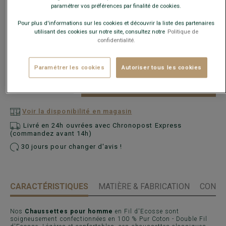
paramétrer vos préférences par finalité de cookies.
Pour plus d'informations sur les cookies et découvrir la liste des partenaires
utilisant des cookies sur notre site, consultez notre
Politique de
confidentialité.
Paramétrer les cookies
Autoriser tous les cookies
AJOUTER AU PANIER
−
+
Voir la disponibilité en magasin
Livré en 24h ouvrées avec Chronopost Express
(commandez avant 14h)
30 jours pour changer d'avis !
CARACTÉRISTIQUES
MATIÈRE & FABRICATION
CONSE
Nos
Chaussettes pour homme
en Fil d'Ecosse sont
soigneusement confectionnées en 100 % Pur Coton - Double Fil