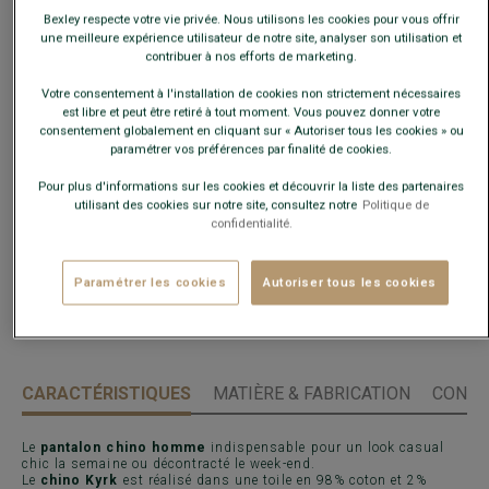
taille habituelle.
Bexley respecte votre vie privée. Nous utilisons les cookies pour vous offrir
une meilleure expérience utilisateur de notre site, analyser son utilisation et
contribuer à nos efforts de marketing.
Guide des tailles
Votre consentement à l'installation de cookies non strictement nécessaires
Quelle est ma taille ?
est libre et peut être retiré à tout moment. Vous pouvez donner votre
consentement globalement en cliquant sur « Autoriser tous les cookies » ou
paramétrer vos préférences par finalité de cookies.
AJOUTER AU PANIER
−
+
Pour plus d'informations sur les cookies et découvrir la liste des partenaires
utilisant des cookies sur notre site, consultez notre
Politique de
confidentialité.
Voir la disponibilité en magasin
Livré en 24h ouvrées avec Chronopost Express
(commandez avant 14h)
Paramétrer les cookies
Autoriser tous les cookies
30 jours pour changer d'avis !
CARACTÉRISTIQUES
MATIÈRE & FABRICATION
CONSE
Le
pantalon chino homme
indispensable pour un look casual
chic la semaine ou décontracté le week-end.
Le
chino Kyrk
est réalisé dans une toile en 98% coton et 2%