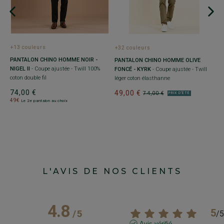
P
K
4
+13 couleurs
+32 couleurs
LE
PANTALON CHINO HOMME NOIR -
PANTALON CHINO HOMME OLIVE
NIGEL II
- Coupe ajustée - Twill 100%
FONCÉ - KYRK
- Coupe ajustée - Twill
coton double fil
léger coton élasthanne
74,00 €
49,00 €
74,00 €
PRIX D'ÉTÉ
49€
Le 2e pantalon au choix
L'AVIS DE NOS CLIENTS
4.8
5
/
5
/
5
Avis vérifié