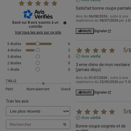
Satisfait bonne coupe pantal
Avis du
06/08/2026
, suite à une
expérience du
08/07/2026
par
J.D
Basé sur
8
avis soumis à un
contrôle
Utile
(0)
Signaler
Voir tous les avis sur ce site
5
étoiles
6
5
/
5
4
étoiles
2
Avis vérifié
3
étoiles
0
2
étoiles
0
3 eme chino de mon vestiaire 
(jamais déçu)
1
étoile
0
Avis du
01/07/2026
, suite à une
TAILLE
expérience du
22/05/2026
par
Y.G
Petit
Normalement
Grand
Utile
(0)
Signaler
Trier les avis
5
/
5
Avis vérifié
Bonne coupe soignée et de 