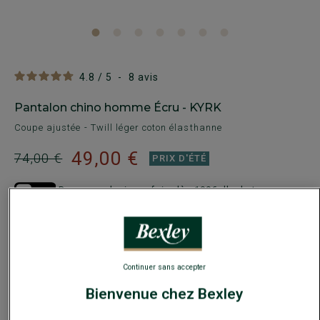
4.8
/
5
-
8
avis
Pantalon chino homme Écru - KYRK
Coupe ajustée - Twill léger coton élasthanne
49,00 €
74,00 €
PRIX D'ÉTÉ
Payez en plusieurs fois dès 199€ d'achat
COULEURS DISPONIBLES
Continuer sans accepter
Bienvenue chez Bexley
Ce modèle taille petit, choisir la taille au-dessus de votre