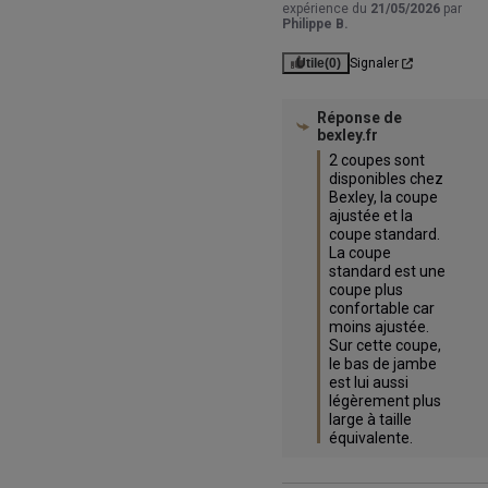
expérience du
21/05/2026
par
Philippe B.
Utile
(0)
Signaler
Réponse de
bexley.fr
2 coupes sont 
disponibles chez 
Bexley, la coupe 
ajustée et la 
coupe standard. 
La coupe 
standard est une 
coupe plus 
confortable car 
moins ajustée. 
Sur cette coupe, 
le bas de jambe 
est lui aussi 
légèrement plus 
large à taille 
équivalente.