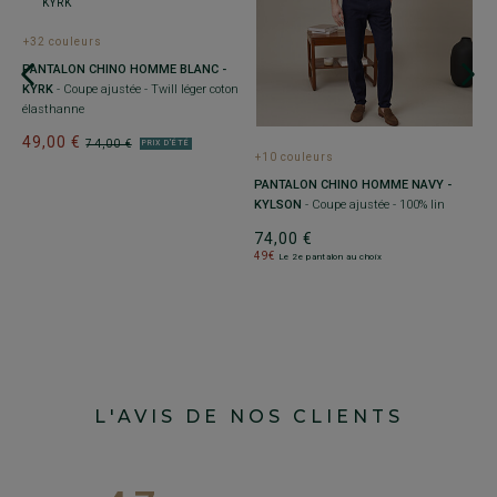
+32 couleurs
+
PANTALON CHINO HOMME BLANC -
P
KYRK
- Coupe ajustée - Twill léger coton
K
élasthanne
é
49,00 €
4
74,00 €
PRIX D'ÉTÉ
+10 couleurs
PANTALON CHINO HOMME NAVY -
KYLSON
- Coupe ajustée - 100% lin
74,00 €
49€
Le 2e pantalon au choix
L'AVIS DE NOS CLIENTS