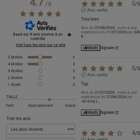
4.7
5
/
5
/
5
Avis vérifié
Tres bien
Avis du
07/08/2026
, suite à une
expérience du
11/07/2026
par
Gil
Basé sur
9
avis soumis à un
R.
contrôle
Voir tous les avis sur ce site
Utile
(0)
Signaler
5
étoiles
6
4
étoiles
3
5
/
5
3
étoiles
0
Avis vérifié
2
étoiles
0
Top
1
étoile
0
Avis du
27/07/2026
, suite à une
TAILLE
expérience du
27/06/2026
par
Jérémy L.
Petit
Normalement
Grand
Utile
(0)
Signaler
Trier les avis
4
/
5
Avis vérifié