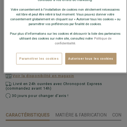
Votre consentement à l'installation de cookies non strictement nécessaires
Ce modèle taille petit, choisir la taille au-dessus de votre
est libre et peut être retiré à tout moment. Vous pouvez donner votre
taille habituelle.
consentement globalement en cliquant sur « Autoriser tous les cookies » ou
paramétrer vos préférences par finalité de cookies.
Guide des tailles
Pour plus d'informations sur les cookies et découvrir la liste des partenaires
utilisant des cookies sur notre site, consultez notre
Politique de
confidentialité.
Quelle est ma taille ?
Paramétrer les cookies
Autoriser tous les cookies
AJOUTER AU PANIER
−
+
Voir la disponibilité en magasin
Livré en 24h ouvrées avec Chronopost Express
(commandez avant 14h)
30 jours pour changer d'avis !
CARACTÉRISTIQUES
MATIÈRE & FABRICATION
CONSE