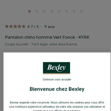
4.7
/
5
-
9
avis
Pantalon chino homme Vert Foncé - KYRK
Coupe Ajustée - Twill léger coton élasthanne
74,00 €
49€
Le 2e pantalon au choix
Payez en plusieurs fois dès 199€ d'achat
Continuer sans accepter
Bienvenue chez Bexley
COULEURS DISPONIBLES
Bexley respecte votre vie privée. Nous utilisons les cookies pour vous offrir
une meilleure expérience utilisateur de notre site, analyser son utilisation et
contribuer à nos efforts de marketing.