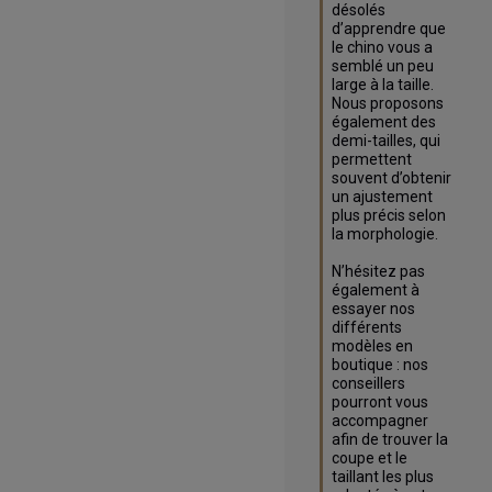
désolés 
d’apprendre que 
le chino vous a 
semblé un peu 
large à la taille. 
Nous proposons 
également des 
demi-tailles, qui 
permettent 
souvent d’obtenir 
un ajustement 
plus précis selon 
la morphologie.

N’hésitez pas 
également à 
essayer nos 
différents 
modèles en 
boutique : nos 
conseillers 
pourront vous 
accompagner 
afin de trouver la 
coupe et le 
taillant les plus 