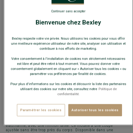
Continuer sans accepter
Guide des tailles
Bienvenue chez Bexley
Quelle est ma taille ?
Bexley respecte votre vie privée. Nous utilisons les cookies pour vous offrir
une meilleure expérience utilisateur de notre site, analyser son utilisation et
AJOUTER AU PANIER
−
+
contribuer à nos efforts de marketing.
Votre consentement à l'installation de cookies non strictement nécessaires
est libre et peut être retiré à tout moment. Vous pouvez donner votre
Livré en 24h ouvrées avec Chronopost Express
consentement globalement en cliquant sur « Autoriser tous les cookies » ou
(commandez avant 14h)
paramétrer vos préférences par finalité de cookies.
30 jours pour changer d'avis !
Pour plus d'informations sur les cookies et découvrir la liste des partenaires
utilisant des cookies sur notre site, consultez notre
Politique de
confidentialité.
CARACTÉRISTIQUES
MATIÈRE & FABRICATION
CONSE
Paramétrer les cookies
Autoriser tous les cookies
Le
pantalon chino homme
indispensable pour un look casual
chic la semaine ou décontracté le week-end.
Le
chino Kyrk
est réalisé dans une serge en 98% coton et 2%
élasthanne, avec une finition lavée. Ce modèle a une coupe
ajustée sans être trop près du corps. Disponible dans une