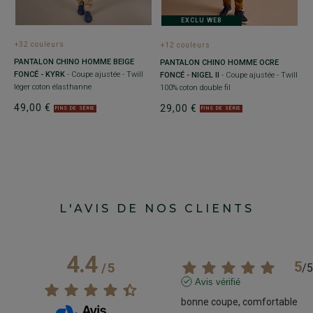
EXCLU WEB
+32 couleurs
+12 couleurs
+
PANTALON CHINO HOMME BEIGE
PANTALON CHINO HOMME OCRE
P
FONCÉ - KYRK
- Coupe ajustée - Twill
FONCÉ - NIGEL II
- Coupe ajustée - Twill
-
léger coton élasthanne
100% coton double fil
c
49,00 €
29,00 €
2
FINS DE SÉRIE
FINS DE SÉRIE
L'AVIS DE NOS CLIENTS
4.4
5
/
5
/
5
Avis vérifié
bonne coupe, comfortable