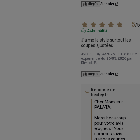
Utile
(0)
Signaler
5
/
5
Avis vérifié
J’aime le style surtout les 
coupes ajustées
Avis du
10/04/2026
, suite à une
expérience du
26/03/2026
par
Elmick P.
Utile
(0)
Signaler
Réponse de
bexley.fr
Cher Monsieur 
PALATA,

Merci beaucoup 
pour votre avis 
élogieux ! Nous 
sommes ravis 
que nos coupes 