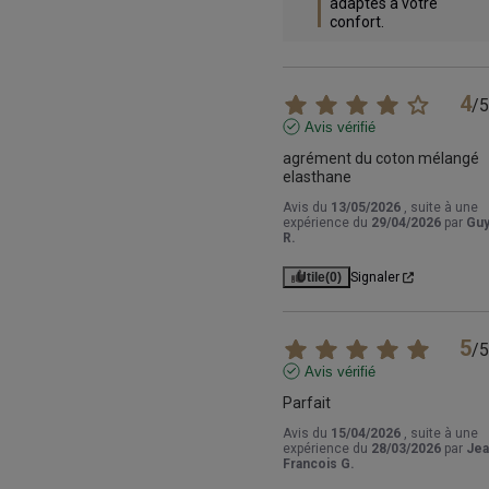
adaptés à votre 
confort.
4
/
5
Avis vérifié
agrément du coton mélangé 
elasthane
Avis du
13/05/2026
, suite à une
expérience du
29/04/2026
par
Gu
R.
Utile
(0)
Signaler
5
/
5
Avis vérifié
Parfait
Avis du
15/04/2026
, suite à une
expérience du
28/03/2026
par
Jea
Francois G.