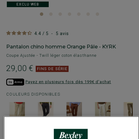
EXCLU WEB
4.4
/
5
-
5
avis
Pantalon chino homme Orange Pâle - KYRK
Coupe Ajustée - Twill léger coton élasthanne
29,00 €
FINS DE SÉRIE
Payez en plusieurs fois dès 199€ d'achat
COULEURS DISPONIBLES
Ce modèle taille petit, choisir la taille au-dessus de votre
taille habituelle.