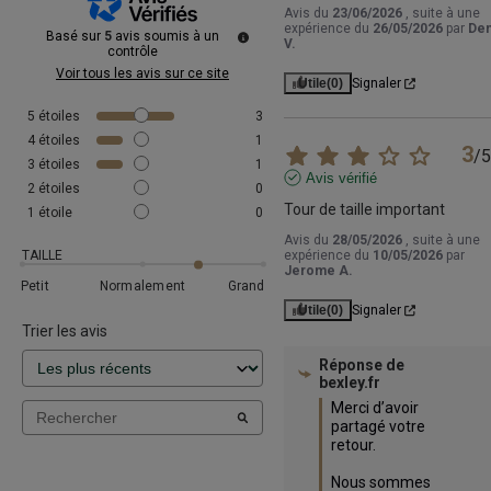
Avis du
23/06/2026
, suite à une
expérience du
26/05/2026
par
Den
Basé sur
5
avis soumis à un
V.
contrôle
Voir tous les avis sur ce site
Utile
(0)
Signaler
5
étoiles
3
4
étoiles
1
3
/
5
3
étoiles
1
Avis vérifié
2
étoiles
0
Tour de taille important
1
étoile
0
Avis du
28/05/2026
, suite à une
TAILLE
expérience du
10/05/2026
par
Jerome A.
Petit
Normalement
Grand
Utile
(0)
Signaler
Trier les avis
Réponse de
bexley.fr
Merci d’avoir 
partagé votre 
retour.

Nous sommes 