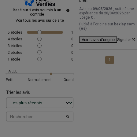
bien.
Avis du
09/05/2026
, suite à une
Basé sur
1
avis soumis à un
expérience du
28/04/2026
par
contrôle
Jorge C.
Voir tous les avis sur ce site
Publié à l'origine sur
bexley.com
(es)
5
étoiles
1
4
étoiles
0
Voir l’avis d’origine
Signaler
3
étoiles
0
2
étoiles
0
1
étoile
0
1
TAILLE
Petit
Normalement
Grand
Trier les avis