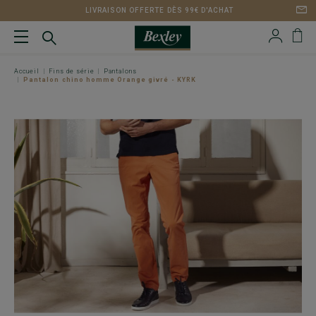
LIVRAISON OFFERTE DÈS 99€ D'ACHAT
Accueil
Fins de série
Pantalons
Pantalon chino homme Orange givré - KYRK