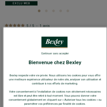
EXCLU WEB
5
/
5
-
1
avis
Pantalon chino homme Orange givré - KYRK
Coupe ajustée - Twill léger coton élasthanne
29,00 €
FINS DE SÉRIE
Continuer sans accepter
Bienvenue chez Bexley
Payez en plusieurs fois dès 199€ d'achat
COULEURS DISPONIBLES
Bexley respecte votre vie privée. Nous utilisons les cookies pour vous offrir
une meilleure expérience utilisateur de notre site, analyser son utilisation et
contribuer à nos efforts de marketing.
Votre consentement à l'installation de cookies non strictement nécessaires
est libre et peut être retiré à tout moment. Vous pouvez donner votre
consentement globalement en cliquant sur « Autoriser tous les cookies » ou
Ce modèle taille petit, choisir la taille au-dessus de votre
paramétrer vos préférences par finalité de cookies.
taille habituelle.