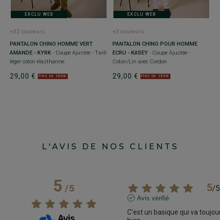
EXCLU WEB
EXCLU WEB
+32 couleurs
+3 couleurs
+
PANTALON CHINO HOMME VERT
PANTALON CHINO POUR HOMME
P
-
AMANDE - KYRK
- Coupe Ajustée - Twill
ECRU - KASEY
- Coupe Ajustée -
K
léger coton élasthanne
Coton/Lin avec Cordon
C
29,00 €
29,00 €
2
FINS DE SÉRIE
FINS DE SÉRIE
L'AVIS DE NOS CLIENTS
5
5
/
5
/
5
Avis vérifié
C'est un basique qui va toujour