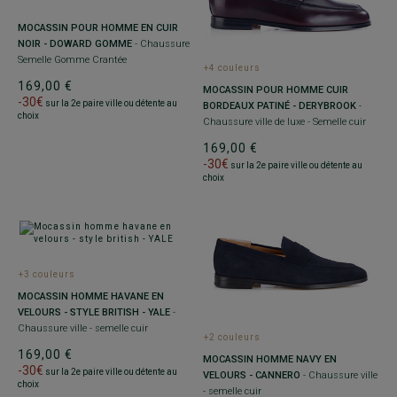
MOCASSIN POUR HOMME EN CUIR
NOIR - DOWARD GOMME
- Chaussure
Semelle Gomme Crantée
+4 couleurs
169,00 €
MOCASSIN POUR HOMME CUIR
-30€
sur la 2e paire ville ou détente au
BORDEAUX PATINÉ - DERYBROOK
-
choix
Chaussure ville de luxe - Semelle cuir
169,00 €
-30€
sur la 2e paire ville ou détente au
choix
+3 couleurs
MOCASSIN HOMME HAVANE EN
VELOURS - STYLE BRITISH - YALE
-
Chaussure ville - semelle cuir
+2 couleurs
169,00 €
MOCASSIN HOMME NAVY EN
-30€
sur la 2e paire ville ou détente au
VELOURS - CANNERO
- Chaussure ville
choix
- semelle cuir