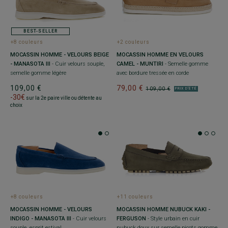
BEST-SELLER
+8 couleurs
+2 couleurs
MOCASSIN HOMME - VELOURS BEIGE
MOCASSIN HOMME EN VELOURS
- MANASOTA III
- Cuir velours souple,
CAMEL - MUNTIRI
- Semelle gomme
semelle gomme légère
avec bordure tressée en corde
109,00 €
79,00 €
109,00 €
PRIX D'ÉTÉ
-30€
sur la 2e paire ville ou détente au
choix
+8 couleurs
+11 couleurs
MOCASSIN HOMME - VELOURS
MOCASSIN HOMME NUBUCK KAKI -
INDIGO - MANASOTA III
- Cuir velours
FERGUSON
- Style urbain en cuir
souple, esprit estival
nubuck doux sur semelle picots gomme