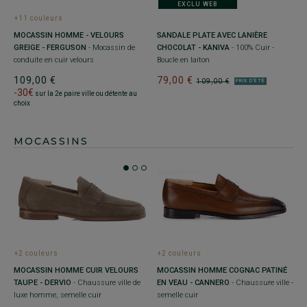
EXCLU WEB
+11 couleurs
MOCASSIN HOMME - VELOURS
SANDALE PLATE AVEC LANIÈRE
GREIGE - FERGUSON
- Mocassin de
CHOCOLAT - KANIVA
- 100% Cuir -
conduite en cuir velours
Boucle en laiton
109,00 €
79,00 €
109,00 €
PRIX D'ÉTÉ
-30€
sur la 2e paire ville ou détente au
choix
MOCASSINS
+2 couleurs
+2 couleurs
MOCASSIN HOMME CUIR VELOURS
MOCASSIN HOMME COGNAC PATINÉ
TAUPE - DERVIO
- Chaussure ville de
EN VEAU - CANNERO
- Chaussure ville -
luxe homme, semelle cuir
semelle cuir