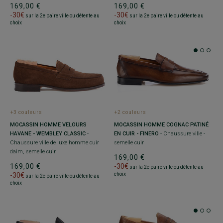
169,00 €
169,00 €
-30€
-30€
sur la 2e paire ville ou détente au
sur la 2e paire ville ou détente au
choix
choix
+3 couleurs
+2 couleurs
MOCASSIN HOMME VELOURS
MOCASSIN HOMME COGNAC PATINÉ
HAVANE - WEMBLEY CLASSIC
-
EN CUIR - FINERO
- Chaussure ville -
Chaussure ville de luxe homme cuir
semelle cuir
daim, semelle cuir
169,00 €
169,00 €
-30€
sur la 2e paire ville ou détente au
-30€
choix
sur la 2e paire ville ou détente au
choix