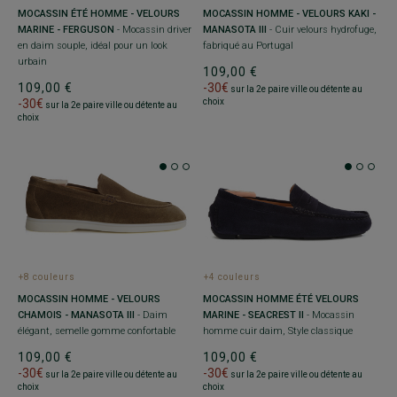
MOCASSIN ÉTÉ HOMME - VELOURS
MOCASSIN HOMME - VELOURS KAKI -
MARINE - FERGUSON
- Mocassin driver
MANASOTA III
- Cuir velours hydrofuge,
en daim souple, idéal pour un look
fabriqué au Portugal
urbain
109,00 €
109,00 €
-30€
sur la 2e paire ville ou détente au
-30€
choix
sur la 2e paire ville ou détente au
choix
+8 couleurs
+4 couleurs
MOCASSIN HOMME - VELOURS
MOCASSIN HOMME ÉTÉ VELOURS
CHAMOIS - MANASOTA III
- Daim
MARINE - SEACREST II
- Mocassin
élégant, semelle gomme confortable
homme cuir daim, Style classique
109,00 €
109,00 €
-30€
-30€
sur la 2e paire ville ou détente au
sur la 2e paire ville ou détente au
choix
choix