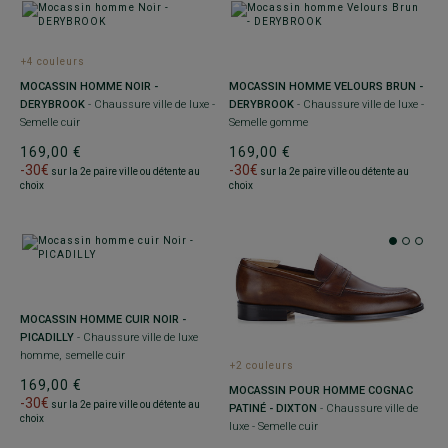
+4 couleurs
MOCASSIN HOMME NOIR -
MOCASSIN HOMME VELOURS BRUN -
DERYBROOK
- Chaussure ville de luxe -
DERYBROOK
- Chaussure ville de luxe -
Semelle cuir
Semelle gomme
169,00 €
169,00 €
-30€
-30€
sur la 2e paire ville ou détente au
sur la 2e paire ville ou détente au
choix
choix
MOCASSIN HOMME CUIR NOIR -
PICADILLY
- Chaussure ville de luxe
homme, semelle cuir
+2 couleurs
169,00 €
MOCASSIN POUR HOMME COGNAC
-30€
sur la 2e paire ville ou détente au
PATINÉ - DIXTON
- Chaussure ville de
choix
luxe - Semelle cuir