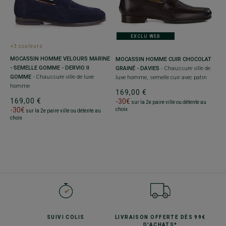
EXCLU WEB
+3 couleurs
MOCASSIN HOMME VELOURS MARINE
MOCASSIN HOMME CUIR CHOCOLAT
- SEMELLE GOMME - DERVIO II
GRAINÉ - DAVIES
- Chaussure ville de
GOMME
- Chaussure ville de luxe
luxe homme, semelle cuir avec patin
homme
169,00 €
169,00 €
-30€
sur la 2e paire ville ou détente au
-30€
choix
sur la 2e paire ville ou détente au
choix
SUIVI
COLIS
LIVRAISON OFFERTE
DÈS 99€
D'ACHATS*