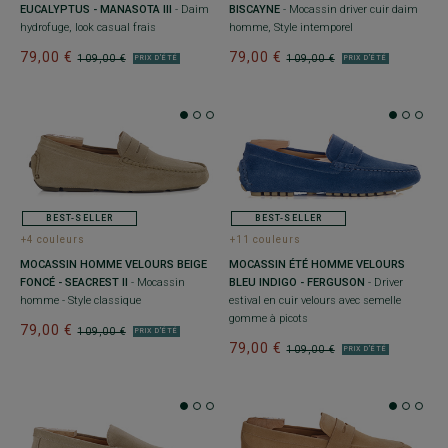
EUCALYPTUS - MANASOTA III
- Daim
BISCAYNE
- Mocassin driver cuir daim
hydrofuge, look casual frais
homme, Style intemporel
79,00 €
79,00 €
109,00 €
109,00 €
PRIX D'ÉTÉ
PRIX D'ÉTÉ
BEST-SELLER
BEST-SELLER
+4 couleurs
+11 couleurs
MOCASSIN HOMME VELOURS BEIGE
MOCASSIN ÉTÉ HOMME VELOURS
FONCÉ - SEACREST II
- Mocassin
BLEU INDIGO - FERGUSON
- Driver
homme - Style classique
estival en cuir velours avec semelle
gomme à picots
79,00 €
109,00 €
PRIX D'ÉTÉ
79,00 €
109,00 €
PRIX D'ÉTÉ