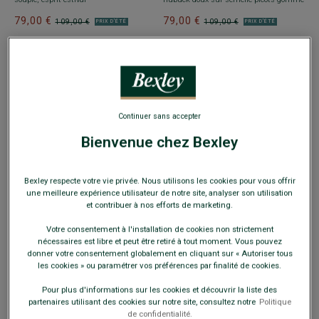
79,00 €
79,00 €
109,00 €
109,00 €
PRIX D'ÉTÉ
PRIX D'ÉTÉ
Continuer sans accepter
Bienvenue chez Bexley
+2 couleurs
+11 couleurs
MOCASSIN HOMME EN VELOURS
MOCASSIN HOMME CUIR BRUN
Bexley respecte votre vie privée. Nous utilisons les cookies pour vous offrir
BLEU - MUNTIRI
- Semelle gomme avec
FONCÉ - FERGUSON
- Driver classique
une meilleure expérience utilisateur de notre site, analyser son utilisation
bordure tressée en corde
en cuir de qualité, souple et confortable
et contribuer à nos efforts de marketing.
79,00 €
79,00 €
109,00 €
109,00 €
PRIX D'ÉTÉ
PRIX D'ÉTÉ
Votre consentement à l'installation de cookies non strictement
nécessaires est libre et peut être retiré à tout moment. Vous pouvez
donner votre consentement globalement en cliquant sur « Autoriser tous
les cookies » ou paramétrer vos préférences par finalité de cookies.
Pour plus d'informations sur les cookies et découvrir la liste des
partenaires utilisant des cookies sur notre site, consultez notre
Politique
de confidentialité.