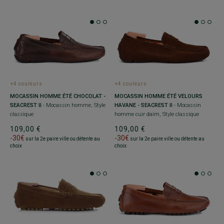
+4 couleurs
+4 couleurs
MOCASSIN HOMME ÉTÉ CHOCOLAT -
MOCASSIN HOMME ÉTÉ VELOURS
SEACREST II
- Mocassin homme, Style
HAVANE - SEACREST II
- Mocassin
classique
homme cuir daim, Style classique
109,00 €
109,00 €
-30€
-30€
sur la 2e paire ville ou détente au
sur la 2e paire ville ou détente au
choix
choix