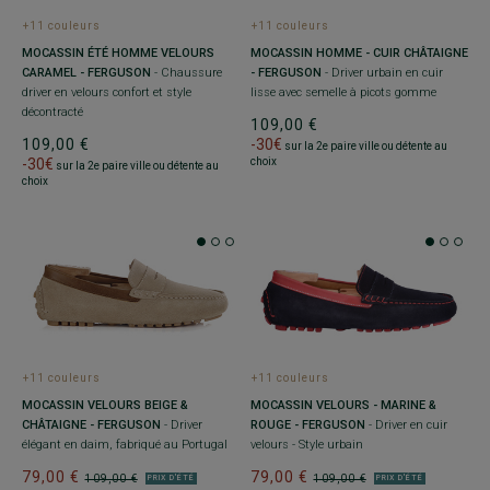
+11 couleurs
+11 couleurs
MOCASSIN ÉTÉ HOMME VELOURS
MOCASSIN HOMME - CUIR CHÂTAIGNE
CARAMEL - FERGUSON
- Chaussure
- FERGUSON
- Driver urbain en cuir
driver en velours confort et style
lisse avec semelle à picots gomme
décontracté
109,00 €
109,00 €
-30€
sur la 2e paire ville ou détente au
-30€
choix
sur la 2e paire ville ou détente au
choix
+11 couleurs
+11 couleurs
MOCASSIN VELOURS BEIGE &
MOCASSIN VELOURS - MARINE &
CHÂTAIGNE - FERGUSON
- Driver
ROUGE - FERGUSON
- Driver en cuir
élégant en daim, fabriqué au Portugal
velours - Style urbain
79,00 €
79,00 €
109,00 €
109,00 €
PRIX D'ÉTÉ
PRIX D'ÉTÉ