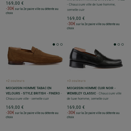
169,00 €
- Chaussure ville de luxe homme,
-30€
sur la 2e paire ville ou détente au
semelle cuir
choix
169,00 €
-30€
sur la 2e paire ville ou détente au
choix
+2 couleurs
+3 couleurs
MOCASSIN HOMME TABAC EN
MOCASSIN HOMME CUIR NOIR -
VELOURS - STYLE BRITISH - FINERO
-
WEMBLEY CLASSIC
- Chaussure ville
Chaussure ville - semelle cuir
de luxe homme, semelle cuir
169,00 €
169,00 €
-30€
-30€
sur la 2e paire ville ou détente au
sur la 2e paire ville ou détente au
choix
choix