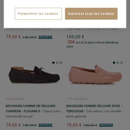
+2 couleurs
+8 couleurs
Paramétrer les cookies
Autoriser tous les cookies
MOCASSIN HOMME EN VELOURS
MOCASSIN HOMME - VELOURS
VERT SAUGE - FLAGAMI II
-
MARINE - MANASOTA III
- Daim
Chaussures homme été casual
hydrofuge et semelle gomme souple
79,00 €
109,00 €
109,00 €
PRIX D'ÉTÉ
-30€
sur la 2e paire ville ou détente au
choix
+2 couleurs
+11 couleurs
MOCASSIN HOMME EN VELOURS
MOCASSIN HOMME VELOURS ROSE -
CHARBON - FLAGAMI II
- Chaussures
FERGUSON
- Cuir velours sur semelle
homme été casual
driver gomme
79,00 €
79,00 €
109,00 €
109,00 €
PRIX D'ÉTÉ
PRIX D'ÉTÉ